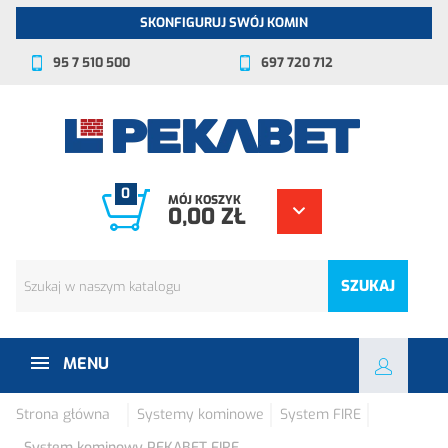
SKONFIGURUJ SWÓJ KOMIN
95 7 510 500
697 720 712
0
MÓJ KOSZYK
0,00 ZŁ
SZUKAJ
MENU
Strona główna
Systemy kominowe
System FIRE
System kominowy PEKABET FIRE