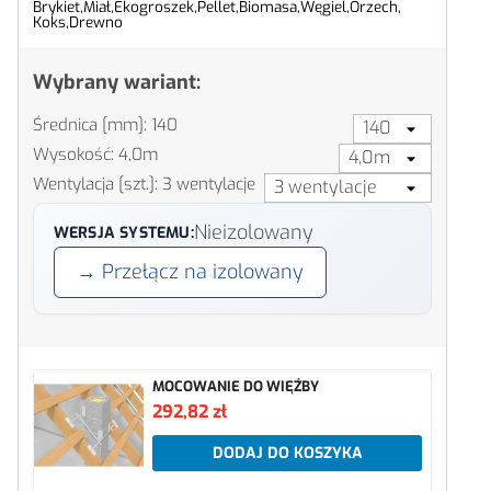
Brykiet,
Miał,
Ekogroszek,
Pellet,
Biomasa,
Węgiel,
Orzech,
Koks,
Drewno
Wybrany wariant:
Średnica [mm]: 140
Wysokość: 4,0m
Wentylacja [szt.]: 3 wentylacje
Nieizolowany
WERSJA SYSTEMU:
→ Przełącz na izolowany
MOCOWANIE DO WIĘŹBY
292,82 zł
DODAJ DO KOSZYKA