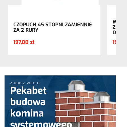
WYCZ
CZOPUCH 45 STOPNI ZAMIENNIE
ZAMIE
ZA 2 RURY
DRZW
197,00 zł
196,90
ZOBACZ WIDEO
Pekabet
budowa
komina
systemowego