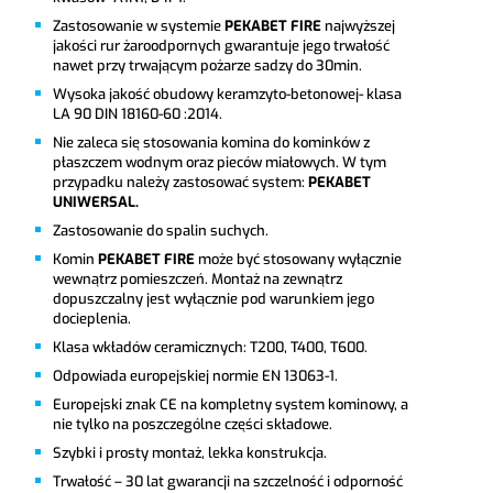
Zastosowanie w systemie
PEKABET FIRE
najwyższej
jakości rur żaroodpornych gwarantuje jego trwałość
nawet przy trwającym pożarze sadzy do 30min.
Wysoka jakość obudowy keramzyto-betonowej- klasa
LA 90 DIN 18160-60 :2014.
Nie zaleca się stosowania komina do kominków z
płaszczem wodnym oraz pieców miałowych. W tym
przypadku należy zastosować system:
PEKABET
UNIWERSAL
.
Zastosowanie do spalin suchych.
Komin
PEKABET FIRE
może być stosowany wyłącznie
wewnątrz pomieszczeń. Montaż na zewnątrz
dopuszczalny jest wyłącznie pod warunkiem jego
docieplenia.
Klasa wkładów ceramicznych: T200, T400, T600.
Odpowiada europejskiej normie EN 13063-1.
Europejski znak CE na kompletny system kominowy, a
nie tylko na poszczególne części składowe.
Szybki i prosty montaż, lekka konstrukcja.
Trwałość – 30 lat gwarancji na szczelność i odporność