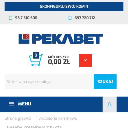
SKONFIGURUJ SWÓJ KOMIN
95 7 510 500
697 720 712
0
MÓJ KOSZYK
0,00 ZŁ
SZUKAJ
MENU
Strona główna
Akcesoria kominowe
NASADA KOMINOWA Z PŁYTĄ