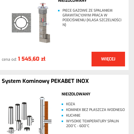
NIEIZOLOWANY
PIECE GAZOWE ZE SPALANIEM
GRAWITACYJNYM PRACA W
PODCIŚNIENIU (KLASA SZCZELNOŚCI
N)
1 545,60 zł
WIĘCEJ
cena od:
System Kominowy PEKABET INOX
NIEIZOLOWANY
KOZA
KOMINEK BEZ PŁASZCZA WODNEGO
KUCHNIE
WYSOKIE TEMPERATURY SPALIN
200°C - 600°C