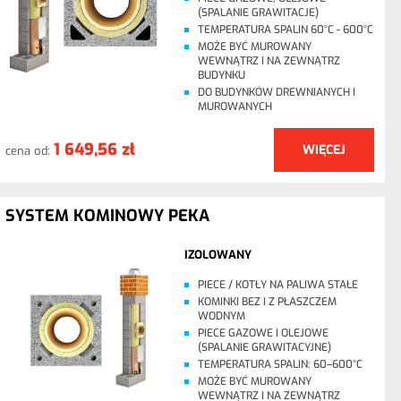
(SPALANIE GRAWITACJE)
TEMPERATURA SPALIN 60°C - 600°C
MOŻE BYĆ MUROWANY
WEWNĄTRZ I NA ZEWNĄTRZ
BUDYNKU
DO BUDYNKÓW DREWNIANYCH I
MUROWANYCH
1 649,56 zł
WIĘCEJ
cena od:
SYSTEM KOMINOWY PEKA
IZOLOWANY
PIECE / KOTŁY NA PALIWA STAŁE
KOMINKI BEZ I Z PŁASZCZEM
WODNYM
PIECE GAZOWE I OLEJOWE
(SPALANIE GRAWITACYJNE)
TEMPERATURA SPALIN: 60–600°C
MOŻE BYĆ MUROWANY
WEWNĄTRZ I NA ZEWNĄTRZ