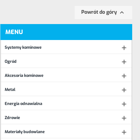

Powrót do góry
MENU

Systemy kominowe

Ogród

Akcesoria kominowe

Metal

Energia odnawialna

Zdrowie

Materiały budowlane