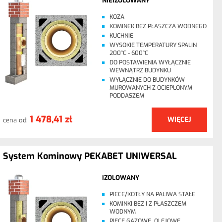
NIEIZOLOWANY
KOZA
KOMINEK BEZ PŁASZCZA WODNEGO
KUCHNIE
WYSOKIE TEMPERATURY SPALIN
200°C - 600°C
DO POSTAWIENIA WYŁĄCZNIE
WEWNĄTRZ BUDYNKU
WYŁĄCZNIE DO BUDYNKÓW
MUROWANYCH Z OCIEPLONYM
PODDASZEM
1 478,41 zł
WIĘCEJ
cena od:
System Kominowy PEKABET UNIWERSAL
IZOLOWANY
PIECE/KOTŁY NA PALIWA STAŁE
KOMINKI BEZ I Z PŁASZCZEM
WODNYM
PIECE GAZOWE, OLEJOWE