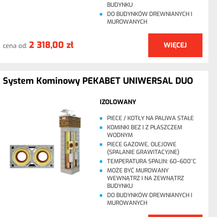
BUDYNKU
DO BUDYNKÓW DREWNIANYCH I
MUROWANYCH
2 318,00 zł
WIĘCEJ
cena od:
System Kominowy PEKABET UNIWERSAL DUO
IZOLOWANY
PIECE / KOTŁY NA PALIWA STAŁE
KOMINKI BEZ I Z PŁASZCZEM
WODNYM
PIECE GAZOWE, OLEJOWE
(SPALANIE GRAWITACYJNE)
TEMPERATURA SPALIN: 60–600°C
MOŻE BYĆ MUROWANY
WEWNĄTRZ I NA ZEWNĄTRZ
BUDYNKU
DO BUDYNKÓW DREWNIANYCH I
MUROWANYCH