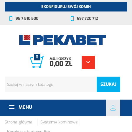
SKONFIGURUJ SWÓJ KOMIN
95 7 510 500
697 720 712
0
MÓJ KOSZYK
0,00 ZŁ
SZUKAJ
MENU
Strona główna
Systemy kominowe
Komin systemowy 5m