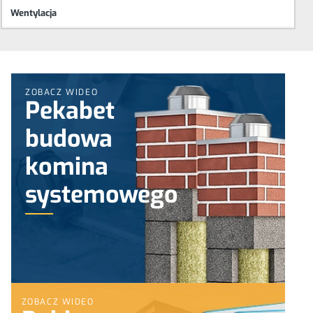
Wentylacja
ZOBACZ WIDEO
Pekabet
budowa
komina
systemowego
ZOBACZ WIDEO