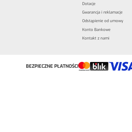
Dotacje
Gwarancja i reklamacje
Odstąpienie od umowy
Konto Bankowe
Kontakt z nami
Odstąp od umowy tutaj
BEZPIECZNE PŁATNOŚCI