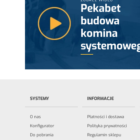
ZOBACZ WIDEO
Pekabet
budowa
komina
systemowe
SYSTEMY
INFORMACJE
O nas
Płatności i dostawa
Konfigurator
Polityka prywatności
Do pobrania
Regulamin sklepu