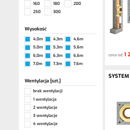
160
180
200
250
300
Wysokość
4,0m
4,3m
4,6m
5,0m
5,3m
5,6m
1 
cena od:
6,0m
6,3m
6,6m
7,0m
7,3m
7,6m
SYSTEM
Wentylacja [szt.]
brak wentylacji
1 wentylacja
2 wentylacje
3 wentylacje
4 wentylacje