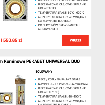
KOMINKI BEZ I Z PŁASZCZEM WODNYM
PIECE GAZOWE, OLEJOWE (SPALANIE
GRAWITACJE)
TEMPERATURA SPALIN 60°C - 600°C
MOŻE BYĆ MUROWANY WEWNĄTRZ I
NA ZEWNĄTRZ BUDYNKU
DO BUDYNKÓW DREWNIANYCH I
MUROWANYCH
1 550,85 zł
WIĘCEJ
:
em Kominowy PEKABET UNIWERSAL DUO
IZOLOWANY
PIECE / KOTŁY NA PALIWA STAŁE
KOMINKI BEZ I Z PŁASZCZEM WODNYM
PIECE GAZOWE, OLEJOWE (SPALANIE
GRAWITACYJNE)
TEMPERATURA SPALIN: 60–600°C
MOŻE BYĆ MUROWANY WEWNĄTRZ I
NA ZEWNĄTRZ BUDYNKU