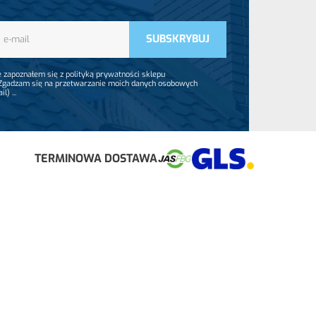
 zapoznałem się z polityką prywatności sklepu
 Zgadzam się na przetwarzanie moich danych osobowych
ail)
...
TERMINOWA DOSTAWA