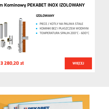
em Kominowy PEKABET INOX IZOLOWANY
IZOLOWANY
PIECE / KOTŁY NA PALIWA STAŁE
KOMINKI BEZ I PŁASZCZEM WODNYM
TEMPERATURA SPALIN 200°C - 600°C
3 280,20 zł
WIĘCEJ
: