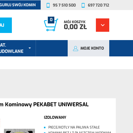
GURUJ SWÓJ KOMIN
95 7 510 500
697 720 712
0
MÓJ KOSZYK
AJ
0,00 ZŁ
AT.
MOJE KONTO
UDOWLANE
em Kominowy PEKABET UNIWERSAL
IZOLOWANY
PIECE/KOTŁY NA PALIWA STAŁE