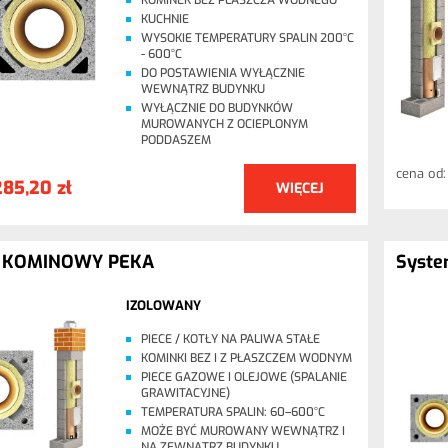
KOMINEK BEZ PŁASZCZA WODNEGO
KUCHNIE
WYSOKIE TEMPERATURY SPALIN 200°C
- 600°C
DO POSTAWIENIA WYŁĄCZNIE
WEWNĄTRZ BUDYNKU
WYŁĄCZNIE DO BUDYNKÓW
MUROWANYCH Z OCIEPLONYM
PODDASZEM
cena od
285,20 zł
WIĘCEJ
 KOMINOWY PEKA
Syst
IZOLOWANY
PIECE / KOTŁY NA PALIWA STAŁE
KOMINKI BEZ I Z PŁASZCZEM WODNYM
PIECE GAZOWE I OLEJOWE (SPALANIE
GRAWITACYJNE)
TEMPERATURA SPALIN: 60–600°C
MOŻE BYĆ MUROWANY WEWNĄTRZ I
NA ZEWNĄTRZ BUDYNKU