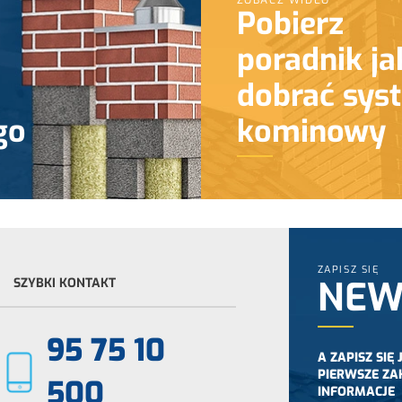
ZOBACZ WIDEO
Pobierz
poradnik ja
dobrać sys
go
kominowy
ZAPISZ SIĘ
NEW
SZYBKI KONTAKT
95 75 10
A ZAPISZ SIĘ
PIERWSZE ZA
500
INFORMACJE