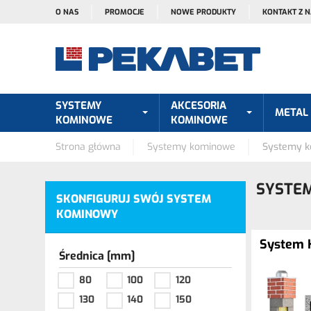
O NAS
PROMOCJE
NOWE PRODUKTY
KONTAKT Z 
SYSTEMY
AKCESORIA
METAL
KOMINOWE
KOMINOWE
Strona główna
Systemy kominowe
Systemy k
SYSTEM
SKONFIGURUJ SWÓJ SYSTEM
KOMINOWY
System 
Średnica [mm]
80
100
120
130
140
150