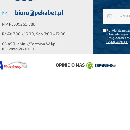
biuro@pekabet.pl
NIP PL5992651788
Potwierdzam, że
Pn-Pt 7:30 - 16:00, Sob 7:00 - 12:00
internetowego.
(imię, adres em
czytaj więcej »
66-450 Jenin k/Gorzowa Wlkp.
ul. Gorzowska 133
OPINIE O NAS