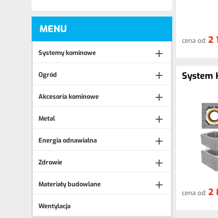
MENU
2 
cena od:

Systemy kominowe

System 
Ogród

Akcesoria kominowe

Metal

Energia odnawialna

Zdrowie

Materiały budowlane
2 
cena od:
Wentylacja