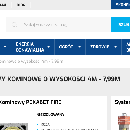
SKONFI
NAMI
BLOG
SZUK
ENERGIA
M
OGRÓD
ZDROWIE
ODNAWIALNA
B
ominowe o wysokości 4m - 7,99m
Y KOMINOWE O WYSOKOŚCI 4M - 7,99M
Kominowy PEKABET FIRE
Syst
NIEIZOLOWANY
KOZA