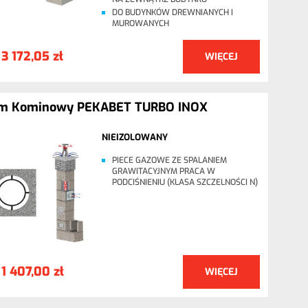
DO BUDYNKÓW DREWNIANYCH I
MUROWANYCH
3 172,05 zł
WIĘCEJ
:
m Kominowy PEKABET TURBO INOX
NIEIZOLOWANY
PIECE GAZOWE ZE SPALANIEM
GRAWITACYJNYM PRACA W
PODCIŚNIENIU (KLASA SZCZELNOŚCI N)
1 407,00 zł
WIĘCEJ
: