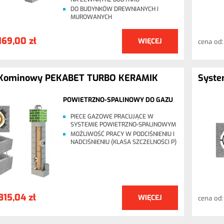
DO BUDYNKÓW DREWNIANYCH I
MUROWANYCH
169,00 zł
WIĘCEJ
cena od
Kominowy PEKABET TURBO KERAMIK
Syste
POWIETRZNO-SPALINOWY DO GAZU
PIECE GAZOWE PRACUJĄCE W
SYSTEMIE POWIETRZNO-SPALINOWYM
MOŻLIWOŚĆ PRACY W PODCIŚNIENIU I
NADCIŚNIENIU (KLASA SZCZELNOŚCI P)
815,04 zł
WIĘCEJ
cena od