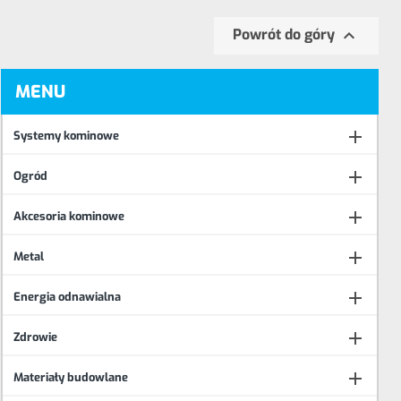

Powrót do góry
MENU

Systemy kominowe

Ogród

Akcesoria kominowe

Metal

Energia odnawialna

Zdrowie

Materiały budowlane