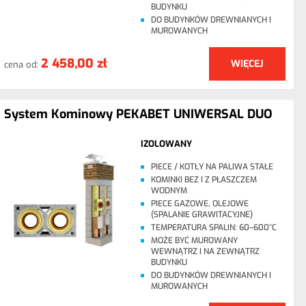
BUDYNKU
DO BUDYNKÓW DREWNIANYCH I
MUROWANYCH
2 458,00 zł
WIĘCEJ
cena od:
System Kominowy PEKABET UNIWERSAL DUO
IZOLOWANY
PIECE / KOTŁY NA PALIWA STAŁE
KOMINKI BEZ I Z PŁASZCZEM
WODNYM
PIECE GAZOWE, OLEJOWE
(SPALANIE GRAWITACYJNE)
TEMPERATURA SPALIN: 60–600°C
MOŻE BYĆ MUROWANY
WEWNĄTRZ I NA ZEWNĄTRZ
BUDYNKU
DO BUDYNKÓW DREWNIANYCH I
MUROWANYCH