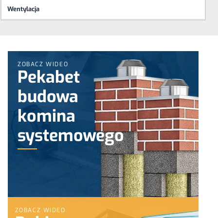
Wentylacja
ZOBACZ WIDEO
Pekabet
budowa
komina
systemowego
ZOBACZ WIDEO