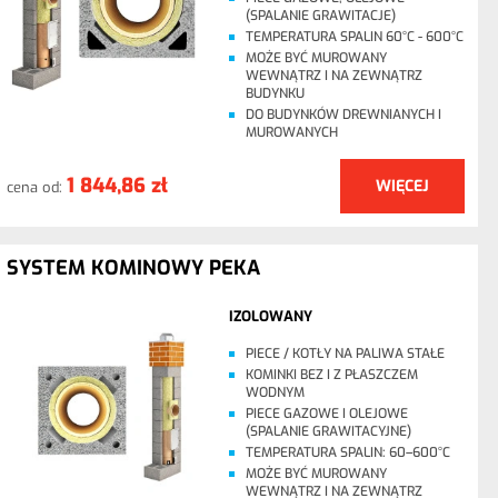
(SPALANIE GRAWITACJE)
TEMPERATURA SPALIN 60°C - 600°C
MOŻE BYĆ MUROWANY
WEWNĄTRZ I NA ZEWNĄTRZ
BUDYNKU
DO BUDYNKÓW DREWNIANYCH I
MUROWANYCH
1 844,86 zł
WIĘCEJ
cena od:
SYSTEM KOMINOWY PEKA
IZOLOWANY
PIECE / KOTŁY NA PALIWA STAŁE
KOMINKI BEZ I Z PŁASZCZEM
WODNYM
PIECE GAZOWE I OLEJOWE
(SPALANIE GRAWITACYJNE)
TEMPERATURA SPALIN: 60–600°C
MOŻE BYĆ MUROWANY
WEWNĄTRZ I NA ZEWNĄTRZ