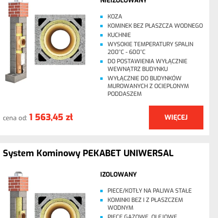
NIEIZOLOWANY
KOZA
KOMINEK BEZ PŁASZCZA WODNEGO
KUCHNIE
WYSOKIE TEMPERATURY SPALIN
200°C - 600°C
DO POSTAWIENIA WYŁĄCZNIE
WEWNĄTRZ BUDYNKU
WYŁĄCZNIE DO BUDYNKÓW
MUROWANYCH Z OCIEPLONYM
PODDASZEM
1 563,45 zł
WIĘCEJ
cena od:
System Kominowy PEKABET UNIWERSAL
IZOLOWANY
PIECE/KOTŁY NA PALIWA STAŁE
KOMINKI BEZ I Z PŁASZCZEM
WODNYM
PIECE GAZOWE, OLEJOWE