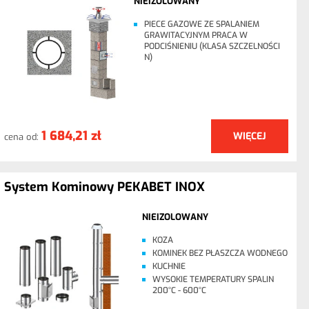
NIEIZOLOWANY
PIECE GAZOWE ZE SPALANIEM
GRAWITACYJNYM PRACA W
PODCIŚNIENIU (KLASA SZCZELNOŚCI
N)
1 684,21 zł
WIĘCEJ
cena od:
System Kominowy PEKABET INOX
NIEIZOLOWANY
KOZA
KOMINEK BEZ PŁASZCZA WODNEGO
KUCHNIE
WYSOKIE TEMPERATURY SPALIN
200°C - 600°C