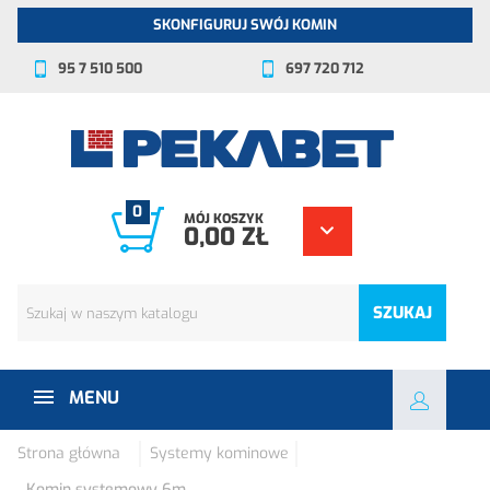
SKONFIGURUJ SWÓJ KOMIN
95 7 510 500
697 720 712
0
MÓJ KOSZYK
0,00 ZŁ
SZUKAJ
MENU
Strona główna
Systemy kominowe
Komin systemowy 6m