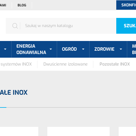
SKONFI
NAMI
BLOG
SZUK
ENERGIA
M
OGRÓD
ZDROWIE
ODNAWIALNA
B
 systemów INOX
Dwuścienne izolowane
Pozostałe INOX
AŁE INOX