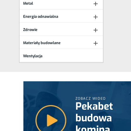

Metal

Energia odnawialna

Zdrowie

Materiały budowlane
Wentylacja
ZOBACZ WIDEO
Pekabet
budowa
komina