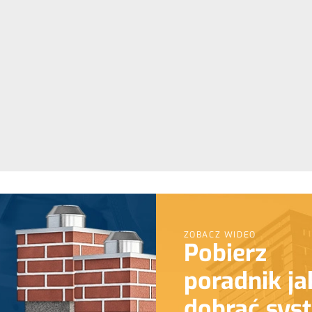
ZOBACZ WIDEO
Pobierz
poradnik ja
dobrać sys