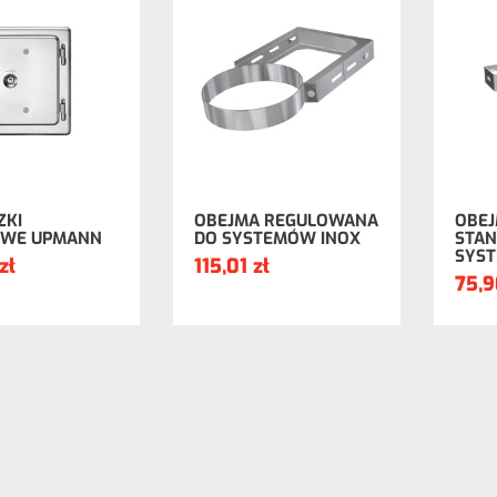
ZKI
OBEJMA REGULOWANA
OBE
OWE UPMANN
DO SYSTEMÓW INOX
STA
SYS
zł
115,01 zł
75,9