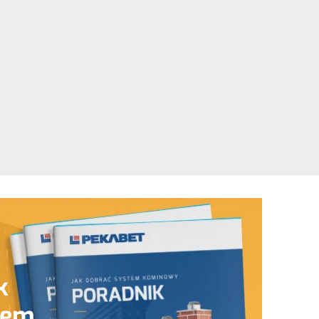
k
tem