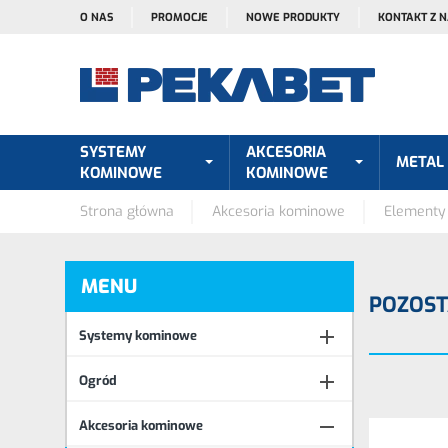
O NAS
PROMOCJE
NOWE PRODUKTY
KONTAKT Z 
SYSTEMY
AKCESORIA
METAL
KOMINOWE
KOMINOWE
Strona główna
Akcesoria kominowe
Elementy
MENU
POZOST

Systemy kominowe

Ogród

Akcesoria kominowe