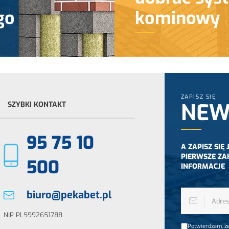
go
kominowy
ZAPISZ SIĘ
NEW
SZYBKI KONTAKT
95 75 10
A ZAPISZ SIĘ
PIERWSZE ZA
500
INFORMACJE
biuro@pekabet.pl
NIP PL5992651788
Potwierdzam, że