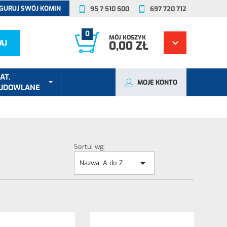
GURUJ SWÓJ KOMIN
95 7 510 500
697 720 712
0
MÓJ KOSZYK
AJ
0,00 ZŁ
AT.
MOJE KONTO
UDOWLANE
Sortuj wg:

Nazwa, A do Z