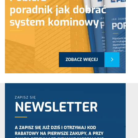
poradnik jak dobrać
system kominowy
ZOBACZ WIĘCEJ
ZAPISZ SIĘ
NEWSLETTER
A ZAPISZ SIĘ JUŻ DZIŚ I OTRZYMAJ KOD
RABATOWY NA PIERWSZE ZAKUPY, A PRZY