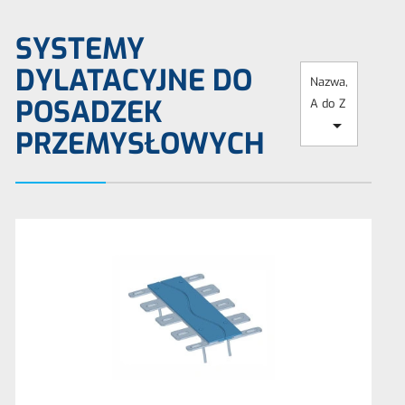
SYSTEMY
DYLATACYJNE DO
Nazwa,
POSADZEK
A do Z

PRZEMYSŁOWYCH