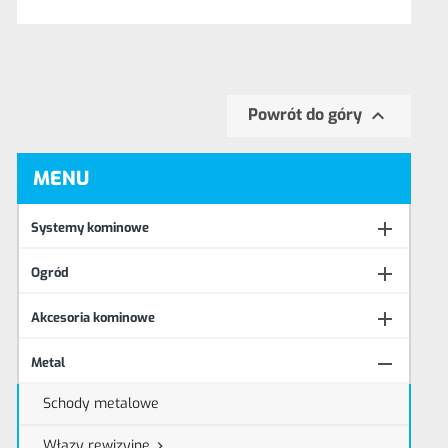

Powrót do góry
MENU

Systemy kominowe

Ogród

Akcesoria kominowe

Metal
Schody metalowe
Włazy rewizyjne
