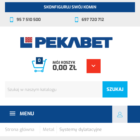
SKONFIGURUJ SWÓJ KOMIN
95 7 510 500
697 720 712
0
MÓJ KOSZYK
0,00 ZŁ
SZUKAJ
MENU
Strona główna
Metal
Systemy dylatacyjne