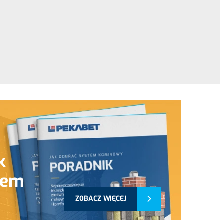
k
tem
ZOBACZ WIĘCEJ