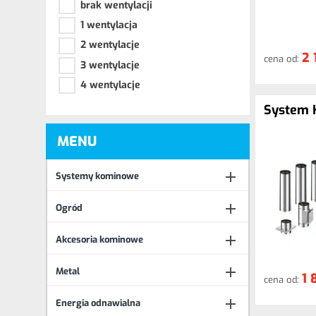
brak wentylacji
1 wentylacja
2 wentylacje
2 
cena od:
3 wentylacje
4 wentylacje
System 
MENU

Systemy kominowe

Ogród

Akcesoria kominowe

Metal
1 
cena od:

Energia odnawialna