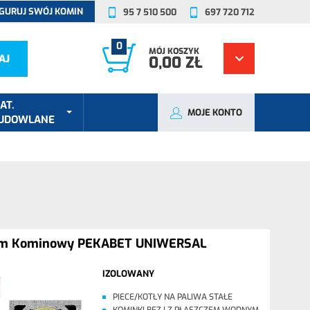
GURUJ SWÓJ KOMIN
95 7 510 500
697 720 712
0
MÓJ KOSZYK
AJ
0,00 ZŁ
AT.
MOJE KONTO
UDOWLANE
em Kominowy PEKABET UNIWERSAL
IZOLOWANY
PIECE/KOTŁY NA PALIWA STAŁE