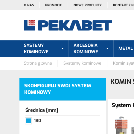
O NAS
PROMOCJE
NOWE PRODUKTY
KONTAKT Z 
SYSTEMY
AKCESORIA
METAL
KOMINOWE
KOMINOWE
Strona główna
Systemy kominowe
Komin sys
KOMIN 
SKONFIGURUJ SWÓJ SYSTEM
KOMINOWY
System 
Średnica [mm]
180