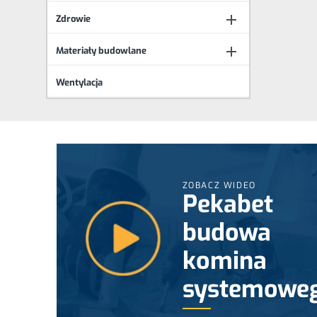

Zdrowie

Materiały budowlane
Wentylacja
ZOBACZ WIDEO
Pekabet
budowa
komina
systemowe