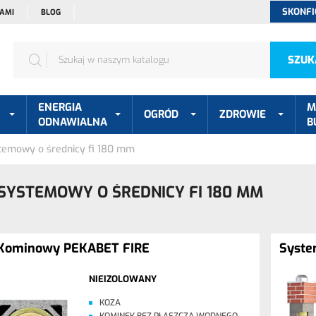
SKONFI
NAMI
BLOG
SZUK
ENERGIA
M
OGRÓD
ZDROWIE
ODNAWIALNA
B
temowy o średnicy fi 180 mm
SYSTEMOWY O ŚREDNICY FI 180 MM
Kominowy PEKABET FIRE
Syst
NIEIZOLOWANY
KOZA