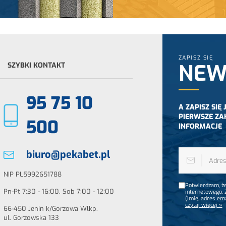
ZAPISZ SIĘ
NEW
SZYBKI KONTAKT
95 75 10
A ZAPISZ SIĘ
PIERWSZE ZA
500
INFORMACJE
biuro@pekabet.pl
NIP PL5992651788
Potwierdzam, że
Pn-Pt 7:30 - 16:00, Sob 7:00 - 12:00
internetowego.
(imię, adres em
czytaj więcej »
66-450 Jenin k/Gorzowa Wlkp.
ul. Gorzowska 133