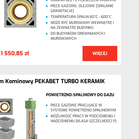
KOMINKI BEZ I Z PŁASZCZEM WODNYM
PIECE GAZOWE, OLEJOWE (SPALANIE
GRAWITACJE)
TEMPERATURA SPALIN 60°C - 600°C
MOŻE BYĆ MUROWANY WEWNĄTRZ I
NA ZEWNĄTRZ BUDYNKU
DO BUDYNKÓW DREWNIANYCH I
MUROWANYCH
1 550,85 zł
WIĘCEJ
:
em Kominowy PEKABET TURBO KERAMIK
POWIETRZNO-SPALINOWY DO GAZU
PIECE GAZOWE PRACUJĄCE W
SYSTEMIE POWIETRZNO-SPALINOWYM
MOŻLIWOŚĆ PRACY W PODCIŚNIENIU I
NADCIŚNIENIU (KLASA SZCZELNOŚCI P)