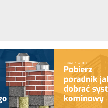
ZOBACZ WIDEO
Pobierz
poradnik ja
dobrać sys
go
kominowy