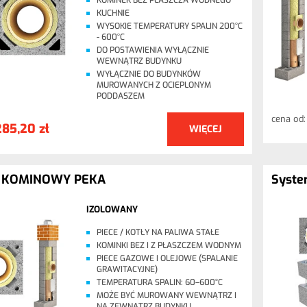
KOMINEK BEZ PŁASZCZA WODNEGO
KUCHNIE
WYSOKIE TEMPERATURY SPALIN 200°C
- 600°C
DO POSTAWIENIA WYŁĄCZNIE
WEWNĄTRZ BUDYNKU
WYŁĄCZNIE DO BUDYNKÓW
MUROWANYCH Z OCIEPLONYM
PODDASZEM
cena od
285,20 zł
WIĘCEJ
 KOMINOWY PEKA
Syst
IZOLOWANY
PIECE / KOTŁY NA PALIWA STAŁE
KOMINKI BEZ I Z PŁASZCZEM WODNYM
PIECE GAZOWE I OLEJOWE (SPALANIE
GRAWITACYJNE)
TEMPERATURA SPALIN: 60–600°C
MOŻE BYĆ MUROWANY WEWNĄTRZ I
NA ZEWNĄTRZ BUDYNKU