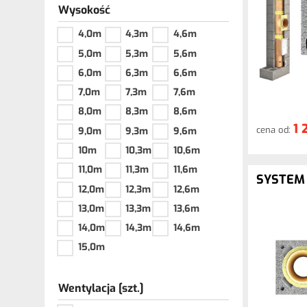
Wysokość
4,0m
4,3m
4,6m
5,0m
5,3m
5,6m
6,0m
6,3m
6,6m
7,0m
7,3m
7,6m
8,0m
8,3m
8,6m
1 
cena od:
9,0m
9,3m
9,6m
10m
10,3m
10,6m
11,0m
11,3m
11,6m
SYSTEM
12,0m
12,3m
12,6m
13,0m
13,3m
13,6m
14,0m
14,3m
14,6m
15,0m
Wentylacja [szt.]