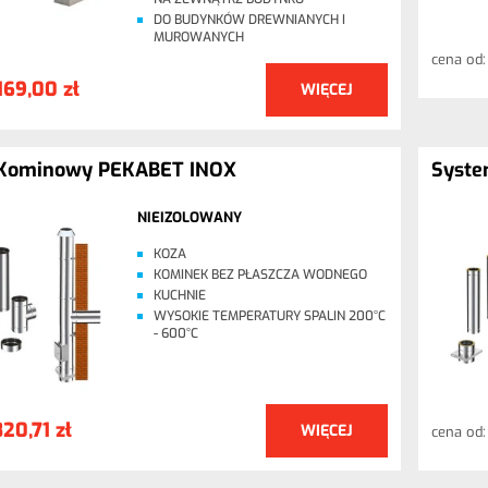
DO BUDYNKÓW DREWNIANYCH I
MUROWANYCH
cena od
169,00 zł
WIĘCEJ
Kominowy PEKABET INOX
Syst
NIEIZOLOWANY
KOZA
KOMINEK BEZ PŁASZCZA WODNEGO
KUCHNIE
WYSOKIE TEMPERATURY SPALIN 200°C
- 600°C
820,71 zł
WIĘCEJ
cena od