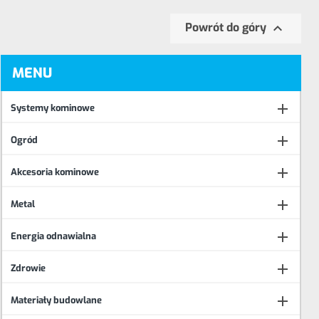

Powrót do góry
MENU

Systemy kominowe

Ogród

Akcesoria kominowe

Metal

Energia odnawialna

Zdrowie

Materiały budowlane