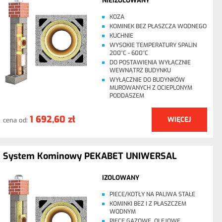
NIEIZOLOWANY
KOZA
KOMINEK BEZ PŁASZCZA WODNEGO
KUCHNIE
WYSOKIE TEMPERATURY SPALIN
200°C - 600°C
DO POSTAWIENIA WYŁĄCZNIE
WEWNĄTRZ BUDYNKU
WYŁĄCZNIE DO BUDYNKÓW
MUROWANYCH Z OCIEPLONYM
PODDASZEM
1 692,60 zł
WIĘCEJ
cena od:
System Kominowy PEKABET UNIWERSAL
IZOLOWANY
PIECE/KOTŁY NA PALIWA STAŁE
KOMINKI BEZ I Z PŁASZCZEM
WODNYM
PIECE GAZOWE, OLEJOWE