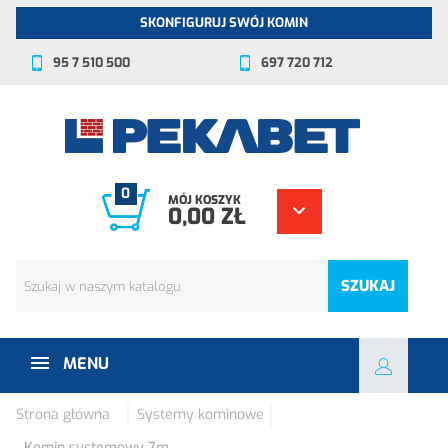
SKONFIGURUJ SWÓJ KOMIN
95 7 510 500
697 720 712
0
MÓJ KOSZYK
0,00 ZŁ
SZUKAJ
MENU
Strona główna
Systemy kominowe
Komin systemowy 7m