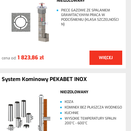
NIEIZOLOWANY
PIECE GAZOWE ZE SPALANIEM
GRAWITACYJNYM PRACA W
PODCIŚNIENIU (KLASA SZCZELNOŚCI
N)
1 823,86 zł
WIĘCEJ
cena od:
System Kominowy PEKABET INOX
NIEIZOLOWANY
KOZA
KOMINEK BEZ PŁASZCZA WODNEGO
KUCHNIE
WYSOKIE TEMPERATURY SPALIN
200°C - 600°C