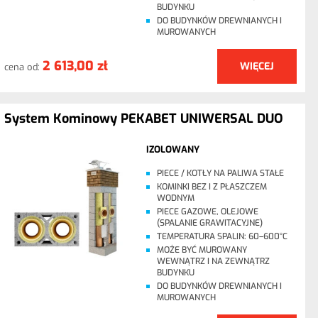
BUDYNKU
DO BUDYNKÓW DREWNIANYCH I
MUROWANYCH
2 613,00 zł
WIĘCEJ
cena od:
System Kominowy PEKABET UNIWERSAL DUO
IZOLOWANY
PIECE / KOTŁY NA PALIWA STAŁE
KOMINKI BEZ I Z PŁASZCZEM
WODNYM
PIECE GAZOWE, OLEJOWE
(SPALANIE GRAWITACYJNE)
TEMPERATURA SPALIN: 60–600°C
MOŻE BYĆ MUROWANY
WEWNĄTRZ I NA ZEWNĄTRZ
BUDYNKU
DO BUDYNKÓW DREWNIANYCH I
MUROWANYCH