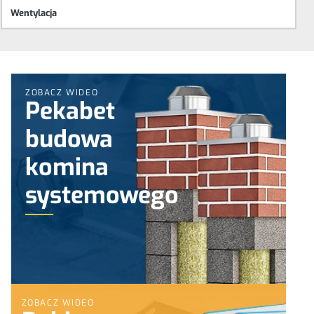
Wentylacja
ZOBACZ WIDEO
Pekabet
budowa
komina
systemowego
ZOBACZ WIDEO