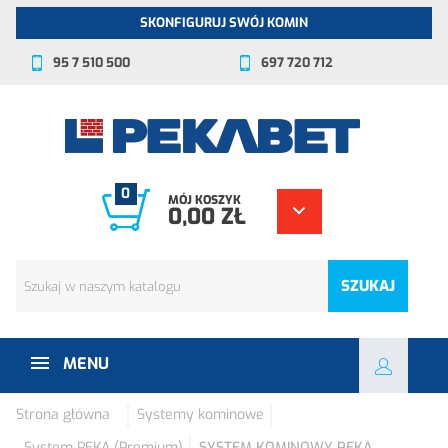
SKONFIGURUJ SWÓJ KOMIN
95 7 510 500
697 720 712
0
MÓJ KOSZYK
0,00 ZŁ
SZUKAJ
MENU
Strona główna
Systemy kominowe
System PEKA (Premium)
SYSTEM KOMINOWY PEKA