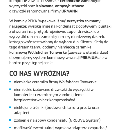
komplecie zawsze otrzymasz
ceramiczne zamknięcie
wyczystki
oraz
izolowane, antywybuchowe
drzwiczki
renomowanej firmy
UPMANN
.
W kominy PEKA "wpekowaliśmy"
wszystko co mamy
najlepsze
: wysoką misę na kondensat z odpływem, pustaki
z otworami na pręty zbrojeniowe, super drzwiczki do
wyczystki razem z zamknięciem czy nierdzewny daszek,
którego wzór zostawiamy do wyboru dla Klienta. Kiedy do
tego dream teamu dodamy niemiecką ceramikę
kominową
Wolfshöher Tonwerke
(zawsze w standardzie)
otrzymujemy system kominowy w wersji
PREMIUM
ale w
bardzo przystępnej cenie.
CO NAS WYRÓŻNIA?
niemiecka ceramika firmy Wolfshöher Tonwerke
niemieckie izolowane drzwiczki do wyczystki w
komplecie z ceramicznym zamknięciem -
bezpieczeństwo bez kompromisów!
nieklejone trójniki (budowa ich to rura prosta oraz
adapter)
żłobienie na spływ kondensatu (GROOVE System)
możliwość ewentualnej wymiany adaptera czopucha /