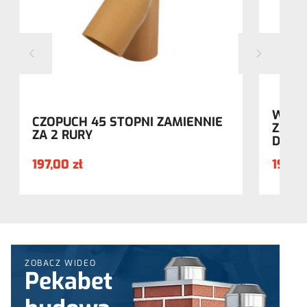
WYCZ
CZOPUCH 45 STOPNI ZAMIENNIE
ZAMIE
ZA 2 RURY
DRZW
197,00 zł
196,90
ZOBACZ WIDEO
Pekabet