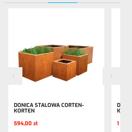
DONICA STALOWA CORTEN-
DONI
KORTEN
KORT
594,00 zł
1 210,