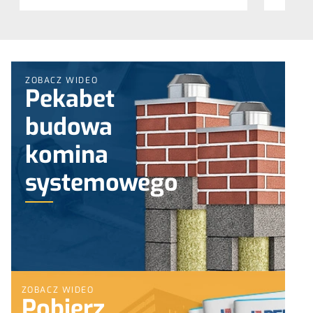
ZOBACZ WIDEO
Pekabet
budowa
komina
systemowego
ZOBACZ WIDEO
Pobierz