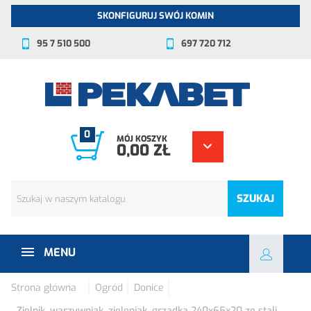
SKONFIGURUJ SWÓJ KOMIN
95 7 510 500
697 720 712
0
MÓJ KOSZYK
0,00 ZŁ
SZUKAJ
MENU
Strona główna
Ogród
Donice
Zielnik, warzywniak, zieleniak, grządka 240x65x20 ze stali