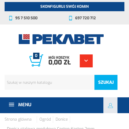
SKONFIGURUJ SWÓJ KOMIN
95 7 510 500
697 720 712
0
MÓJ KOSZYK
0,00 ZŁ
SZUKAJ
MENU
Strona główna
Ogród
Donice
Donica stalowa modułowa Corten-Korten 2mm