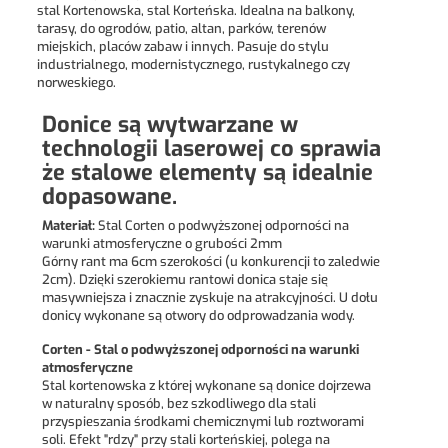
stal Kortenowska, stal Korteńska. Idealna na balkony,
tarasy, do ogrodów, patio, altan, parków, terenów
miejskich, placów zabaw i innych. Pasuje do stylu
industrialnego, modernistycznego, rustykalnego czy
norweskiego.
Donice są wytwarzane w
technologii laserowej co sprawia
że stalowe elementy są idealnie
dopasowane.
Materiał:
Stal Corten o podwyższonej odporności na
warunki atmosferyczne o grubości 2mm
Górny rant ma 6cm szerokości (u konkurencji to zaledwie
2cm). Dzięki szerokiemu rantowi donica staje się
masywniejsza i znacznie zyskuje na atrakcyjności. U dołu
donicy wykonane są otwory do odprowadzania wody.
Corten - Stal o podwyższonej odporności na warunki
atmosferyczne
Stal kortenowska z której wykonane są donice dojrzewa
w naturalny sposób, bez szkodliwego dla stali
przyspieszania środkami chemicznymi lub roztworami
soli. Efekt "rdzy" przy stali korteńskiej, polega na