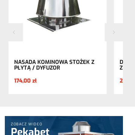
NASADA KOMINOWA STOŻEK Z
DASZ
PŁYTĄ / DYFUZOR
Z PŁY
174,00 zł
203,0
ZOBACZ WIDEO
Pekabet