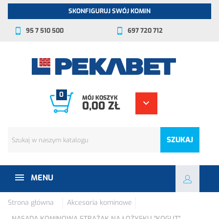
SKONFIGURUJ SWÓJ KOMIN
95 7 510 500
697 720 712
0
MÓJ KOSZYK
0,00 ZŁ
SZUKAJ
MENU
Strona główna
Akcesoria kominowe
NASADA KOMINOWA STRAŻAK NA ŁOŻYSKU "KOGUT"