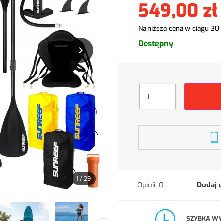
549,00 zł
Najniższa cena w ciągu 30
Dostępny

1
/
29
Opinii: 0
Dodaj 
SZYBKA W