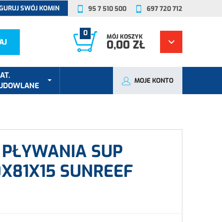
GURUJ SWÓJ KOMIN
95 7 510 500
697 720 712
0
MÓJ KOSZYK
AJ
0,00 ZŁ
AT.
MOJE KONTO
UDOWLANE
 PŁYWANIA SUP
0X81X15 SUNREEF