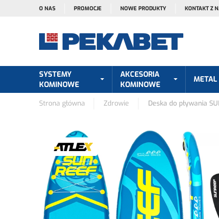
O NAS
PROMOCJE
NOWE PRODUKTY
KONTAKT Z 
SYSTEMY
AKCESORIA
METAL
KOMINOWE
KOMINOWE
Strona główna
Zdrowie
Deska do pływania SU