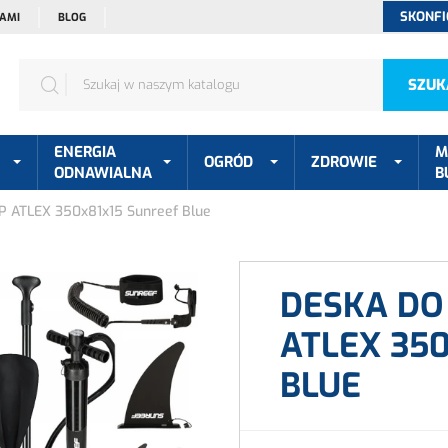
SKONFI
NAMI
BLOG
SZUK
ENERGIA
M
OGRÓD
ZDROWIE
ODNAWIALNA
B
P ATLEX 350x81x15 Sunreef Blue
DESKA DO
ATLEX 35
BLUE