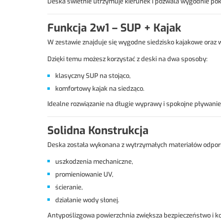
Deska świetnie utrzymuje kierunek i pozwala wygodnie po
Funkcja 2w1 – SUP + Kajak
W zestawie znajduje się wygodne siedzisko kajakowe oraz w
Dzięki temu możesz korzystać z deski na dwa sposoby:
klasyczny SUP na stojąco,
komfortowy kajak na siedząco.
Idealne rozwiązanie na długie wyprawy i spokojne pływanie
Solidna Konstrukcja
Deska została wykonana z wytrzymałych materiałów odpor
uszkodzenia mechaniczne,
promieniowanie UV,
ścieranie,
działanie wody słonej.
Antypoślizgowa powierzchnia zwiększa bezpieczeństwo i k