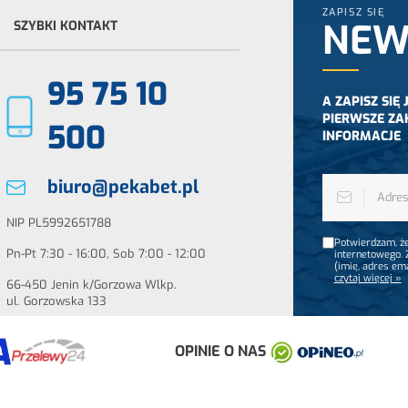
ZAPISZ SIĘ
NEW
SZYBKI KONTAKT
95 75 10
A ZAPISZ SIĘ
PIERWSZE ZA
500
INFORMACJE
biuro@pekabet.pl
NIP PL5992651788
Potwierdzam, że
Pn-Pt 7:30 - 16:00, Sob 7:00 - 12:00
internetowego.
(imię, adres em
czytaj więcej »
66-450 Jenin k/Gorzowa Wlkp.
ul. Gorzowska 133
OPINIE O NAS