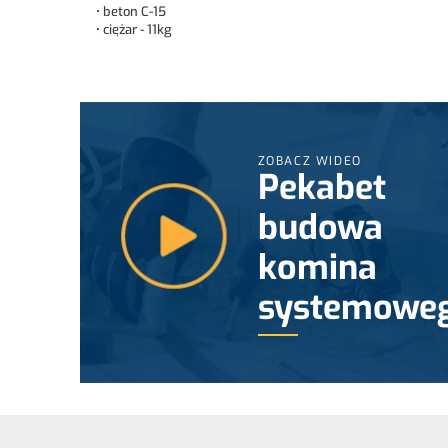
• beton C-15
• ciężar - 11kg
ZOBACZ WIDEO
Pekabet
budowa
komina
systemowe