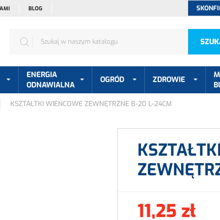
SKONFI
NAMI
BLOG
SZUK
ENERGIA
M
OGRÓD
ZDROWIE
ODNAWIALNA
B
KSZTAŁTKI WIEŃCOWE ZEWNĘTRZNE B-20 L-24CM
KSZTAŁTK
ZEWNĘTRZ
11,25 zł