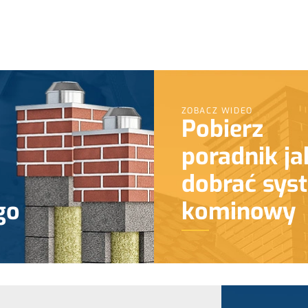
ZOBACZ WIDEO
Pobierz
poradnik ja
dobrać sys
go
kominowy