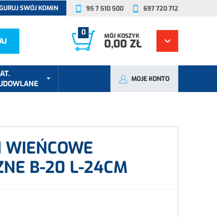
GURUJ SWÓJ KOMIN
95 7 510 500
697 720 712
0
MÓJ KOSZYK
AJ
0,00 ZŁ
AT.
MOJE KONTO
UDOWLANE
I WIEŃCOWE
NE B-20 L-24CM