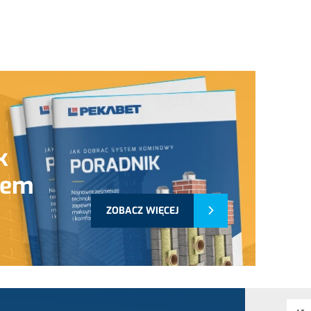
k
tem
ZOBACZ WIĘCEJ