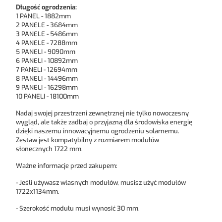
Długość ogrodzenia:
1 PANEL - 1882mm
2 PANELE - 3684mm
3 PANELE - 5486mm
4 PANELE - 7288mm
5 PANELI - 9090mm
6 PANELI - 10892mm
7 PANELI - 12694mm
8 PANELI - 14496mm
9 PANELI - 16298mm
10 PANELI - 18100mm
Nadaj swojej przestrzeni zewnętrznej nie tylko nowoczesny
wygląd, ale także zadbaj o przyjazną dla środowiska energię
dzięki naszemu innowacyjnemu ogrodzeniu solarnemu.
Zestaw jest kompatybilny z rozmiarem modułów
słonecznych 1722 mm.
Ważne informacje przed zakupem:
- Jeśli używasz własnych modułów, musisz użyć modułów
1722x1134mm.
- Szerokość modułu musi wynosić 30 mm.