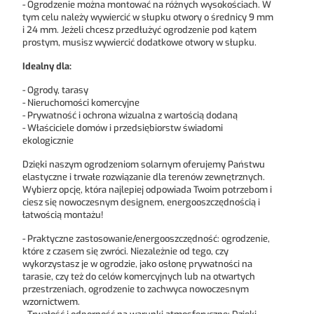
- Ogrodzenie można montować na różnych wysokościach. W
tym celu należy wywiercić w słupku otwory o średnicy 9 mm
i 24 mm. Jeżeli chcesz przedłużyć ogrodzenie pod kątem
prostym, musisz wywiercić dodatkowe otwory w słupku.
Idealny dla:
- Ogrody, tarasy
- Nieruchomości komercyjne
- Prywatność i ochrona wizualna z wartością dodaną
- Właściciele domów i przedsiębiorstw świadomi
ekologicznie
Dzięki naszym ogrodzeniom solarnym oferujemy Państwu
elastyczne i trwałe rozwiązanie dla terenów zewnętrznych.
Wybierz opcję, która najlepiej odpowiada Twoim potrzebom i
ciesz się nowoczesnym designem, energooszczędnością i
łatwością montażu!
-
Praktyczne zastosowanie/energooszczędność:
ogrodzenie,
które z czasem się zwróci. Niezależnie od tego, czy
wykorzystasz je w ogrodzie, jako osłonę prywatności na
tarasie, czy też do celów komercyjnych lub na otwartych
przestrzeniach, ogrodzenie to zachwyca nowoczesnym
wzornictwem.