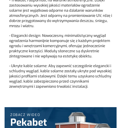
-
Trwałość i odporność na warunki atmosferyczne:
Dzięki
zastosowaniu wysokiej jakości materiałów ogrodzenie
solarne jest wyjątkowo odporne na działanie warunków
atmosferycznych. Jest odporny na promieniowanie UV, rdzę i
dobrze przygotowany do wytrzymywania deszczu, śniegu,
mrozu i wiatru.
-
Elegancki design:
Nowoczesny, minimalistyczny wygląd
ogrodzenia harmonijnie komponuje się z każdym projektem
ogrodu i wnętrzami komercyjnymi, oferując jednocześnie
praktyczne korzyści. Moduły słoneczne są dyskretnie
zintegrowane i nie wpływają na estetykę obiektu.
-
Ukryte kable solarne:
Aby zapewnić szczególnie elegancki i
schludny wygląd, kable solarne zostały ukryte pod wysokiej
jakości profilami stalowymi. Dzięki temu uzyskano schludny
wygląd, kable zabezpieczono przed czynnikami
zewnętrznymi i zapewniono trwałość instalacji.
ZOBACZ WIDEO
Pekabet