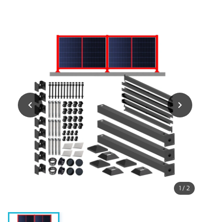


1
/
2