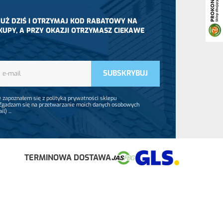
 JUŻ DZIŚ I OTRZYMAJ KOD RABATOWY NA
KUPY, A PRZY OKAZJI OTRZYMASZ CIEKAWE
 zapoznałem się z polityką prywatności sklepu
 Zgadzam się na przetwarzanie moich danych osobowych
ail)
...
TERMINOWA DOSTAWA