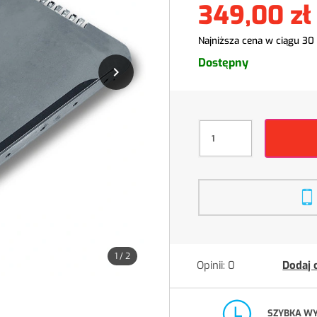
349,00 zł
Najniższa cena w ciągu 30
Dostępny

1
/
2
Opinii: 0
Dodaj 
SZYBKA W