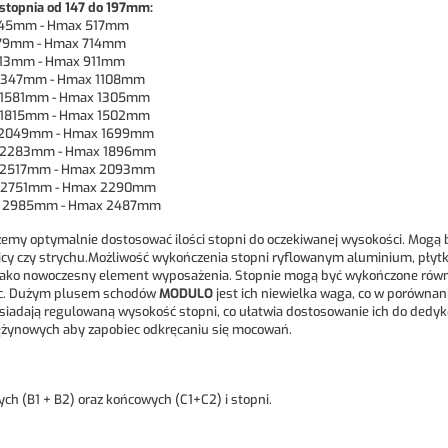
stopnia od 147 do 197mm:
 645mm - Hmax 517mm
 879mm - Hmax 714mm
1113mm - Hmax 911mm
n 1347mm - Hmax 1108mm
in 1581mm - Hmax 1305mm
in 1815mm - Hmax 1502mm
in 2049mm - Hmax 1699mm
in 2283mm - Hmax 1896mm
in 2517mm - Hmax 2093mm
in 2751mm - Hmax 2290mm
min 2985mm - Hmax 2487mm
emy optymalnie dostosować ilości stopni do oczekiwanej wysokości. Mogą 
cy czy strychu.Możliwość wykończenia stopni ryflowanym aluminium, płytk
ako nowoczesny element wyposażenia. Stopnie mogą być wykończone równie
nic. Dużym plusem schodów
MODULO
jest ich niewielka waga, co w porównan
siadają regulowaną wysokość stopni, co ułatwia dostosowanie ich do ded
żynowych aby zapobiec odkręcaniu się mocowań.
ch (B1 + B2) oraz końcowych (C1+C2) i stopni.