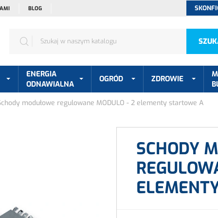
SKONFI
NAMI
BLOG
SZUK
ENERGIA
M
OGRÓD
ZDROWIE
ODNAWIALNA
B
Schody modułowe regulowane MODULO - 2 elementy startowe A
SCHODY 
REGULOWA
ELEMENTY