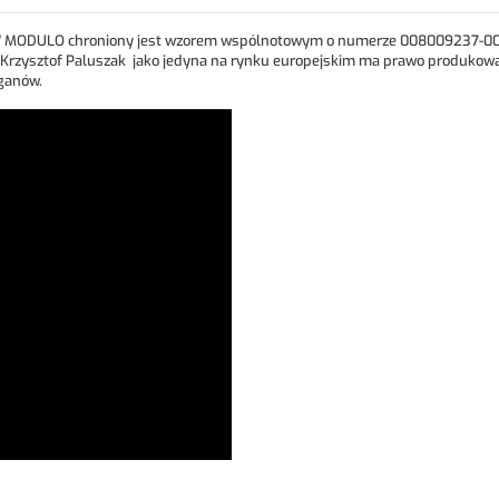
y" MODULO chroniony jest wzorem wspólnotowym o numerze 008009237-0001,
" Krzysztof Paluszak jako jedyna na rynku europejskim ma prawo produkowa
ganów.