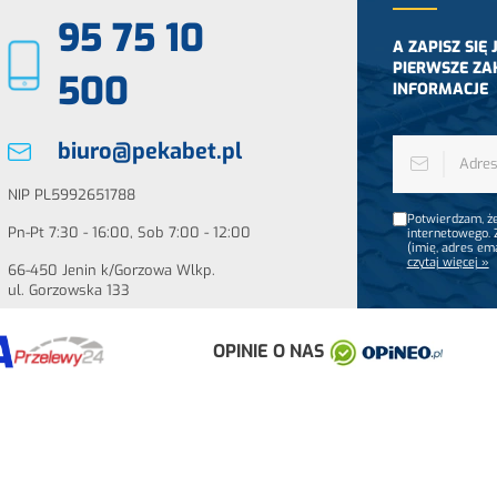
95 75 10
A ZAPISZ SIĘ
PIERWSZE ZA
500
INFORMACJE
biuro@pekabet.pl
NIP PL5992651788
Potwierdzam, że
Pn-Pt 7:30 - 16:00, Sob 7:00 - 12:00
internetowego.
(imię, adres em
czytaj więcej »
66-450 Jenin k/Gorzowa Wlkp.
ul. Gorzowska 133
OPINIE O NAS