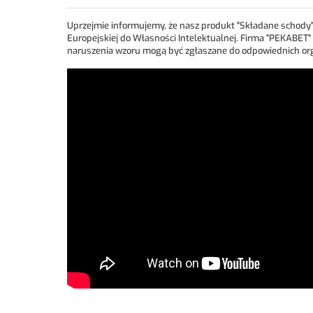
Uprzejmie informujemy, że nasz produkt "Składane schod
Europejskiej do Własności Intelektualnej. Firma "PEKABET
naruszenia wzoru mogą być zgłaszane do odpowiednich or