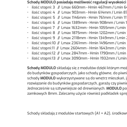
Schody MODULO posiadają możliwość regulacji wysokości 
• ilość stopni: 3 // Lmax 660mm - Hmin 467mm / Lmin
• ilość stopni: 4 // Lmax 903mm - Hmin 614mm / Lmin
• ilość stopni: 5 // Lmax 1146mm - Hmin 761mm / Lmin 
• ilość stopni: 6 // Lmax 1389mm - Hmin 908mm / Lmi
• ilość stopni: 7 // Lmax 1632mm - Hmin 1055mm / Lm
• ilość stopni: 8 // Lmax 1875mm - Hmin 1202mm / Lm
• ilość stopni: 9 // Lmax 2118mm - Hmin 1349mm / Lm
• ilość stopni:10 // Lmax 2361mm - Hmin 1496mm / Lm
• ilość stopni:11 // Lmax 2604mm - Hmin 1643mm / Lm
• ilość stopni:12 // Lmax 2847mm - Hmin 1790mm / Lm
• ilość stopni:13 // Lmax 3090mm - Hmin 1932mm / L
Schody MODULO
składają się z modułów dzięki którym moż
do budynków gospodarczych, jako schody główne, do piwni
schody
MODULO
wykorzystywane są do wnętrz mieszkań, j
rozwiązanie do budynków gospodarczych, garaży czy piw
Jednocześnie są sztywniejsze od drewnianych.
MODULO
po
zamkowych 8mm. Zalecamy użycie również podkładek sprę
Schody składają z modułów startowych (A1 + A2), środkowy