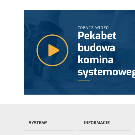
ZOBACZ WIDEO
Pekabet
budowa
komina
systemowe
SYSTEMY
INFORMACJE