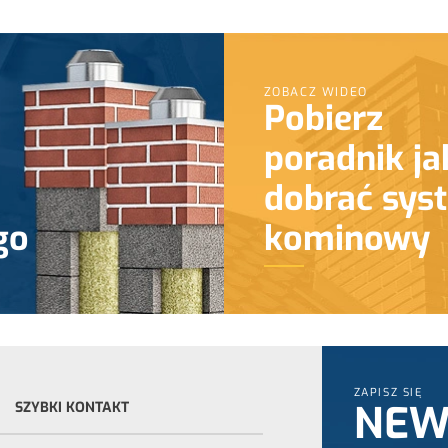
ZOBACZ WIDEO
Pobierz
poradnik ja
dobrać sys
go
kominowy
ZAPISZ SIĘ
NEW
SZYBKI KONTAKT