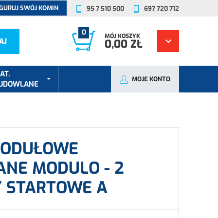
GURUJ SWÓJ KOMIN
95 7 510 500
697 720 712
0
MÓJ KOSZYK
AJ
0,00 ZŁ
AT.
MOJE KONTO
UDOWLANE
MODUŁOWE
NE MODULO - 2
 STARTOWE A