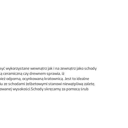
być wykorzystane wewnątrz jak i na zewnątrz jako schody
ą ceramiczną czy drewnem sprawia, iż
ż odporną, ocynkowaną kratownicą. Jest to idealne
iu ze schodami żelbetowymi stanowi niewątpliwą zaletę.
ykowanej wysokości.Schody skręcamy za pomocą śrub