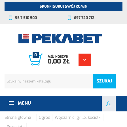
SKONFIGURUJ SWÓJ KOMIN
95 7 510 500
697 720 712
0
MÓJ KOSZYK
0,00 ZŁ
SZUKAJ
MENU
Strona główna
Ogród
Wędzarnie, grille, kociołki
Pozostałe