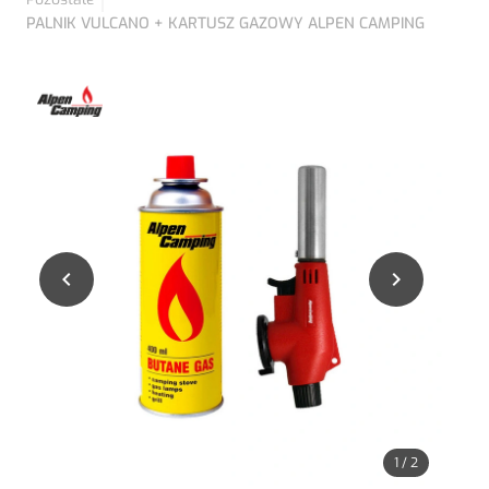
PALNIK VULCANO + KARTUSZ GAZOWY ALPEN CAMPING


1
/
2