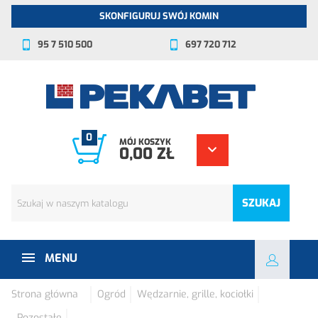
SKONFIGURUJ SWÓJ KOMIN
95 7 510 500
697 720 712
0
MÓJ KOSZYK
0,00 ZŁ
SZUKAJ
MENU
Strona główna
Ogród
Wędzarnie, grille, kociołki
Pozostałe