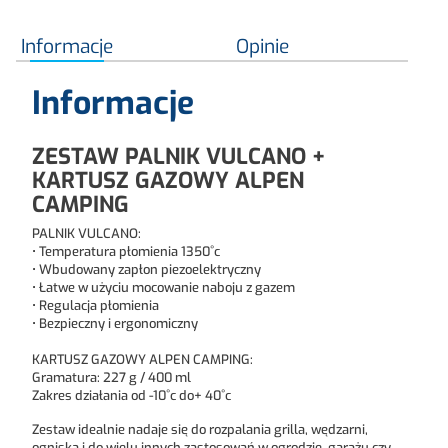
Informacje
Opinie
Informacje
ZESTAW PALNIK VULCANO +
KARTUSZ GAZOWY ALPEN
CAMPING
PALNIK VULCANO:
• Temperatura płomienia 1350˚c
• Wbudowany zapłon piezoelektryczny
• Łatwe w użyciu mocowanie naboju z gazem
• Regulacja płomienia
• Bezpieczny i ergonomiczny
KARTUSZ GAZOWY ALPEN CAMPING:
Gramatura: 227 g / 400 ml
Zakres działania od -10˚c do+ 40˚c
Zestaw idealnie nadaje się do rozpalania grilla, wędzarni,
ogniska i do wielu innych zastosowań w ogrodzie, garażu czy