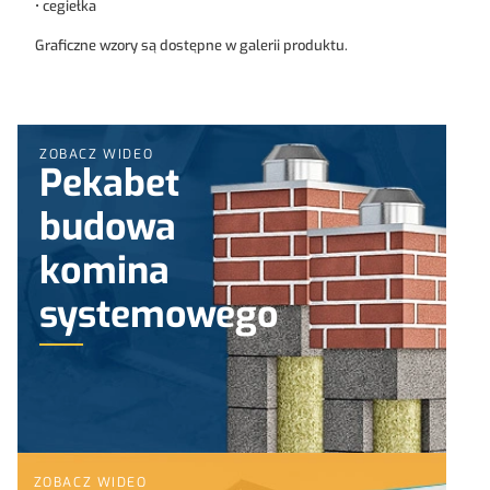
• cegiełka
Graficzne wzory są dostępne w galerii produktu.
ZOBACZ WIDEO
Pekabet
budowa
komina
systemowego
ZOBACZ WIDEO