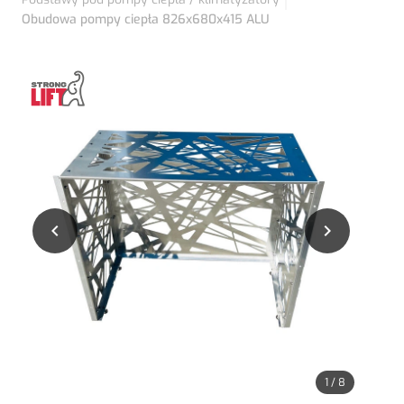
Obudowa pompy ciepła 826x680x415 ALU


1
/
8