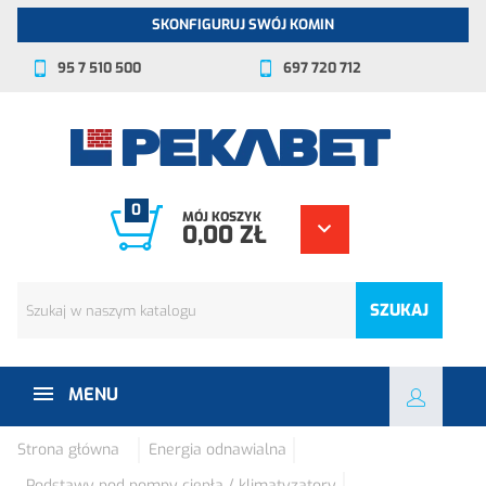
SKONFIGURUJ SWÓJ KOMIN
95 7 510 500
697 720 712
0
MÓJ KOSZYK
0,00 ZŁ
SZUKAJ
MENU
Strona główna
Energia odnawialna
Podstawy pod pompy ciepła / klimatyzatory