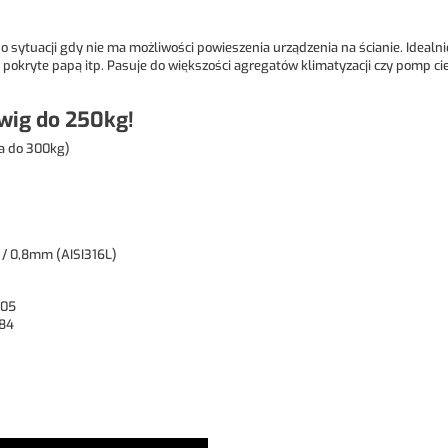
o sytuacji gdy nie ma możliwości powieszenia urządzenia na ścianie. Idealni
 pokryte papą itp. Pasuje do większości agregatów klimatyzacji czy pomp ci
wig do 250kg!
a do 300kg)
/ 0,8mm (AISI316L)
805
384