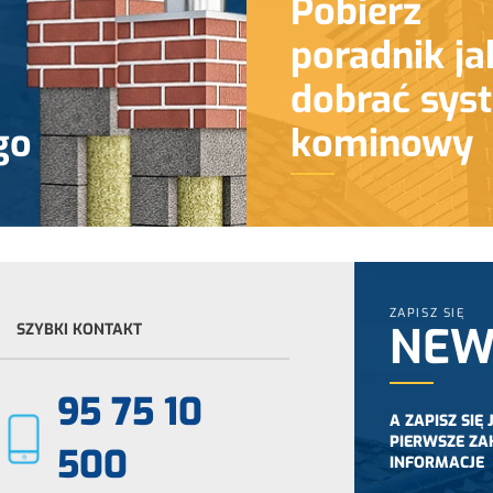
Pobierz
poradnik ja
dobrać sys
go
kominowy
ZAPISZ SIĘ
NEW
SZYBKI KONTAKT
95 75 10
A ZAPISZ SIĘ
PIERWSZE ZA
500
INFORMACJE