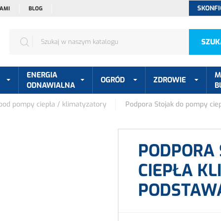
SKONFI
NAMI
BLOG
SZUK
ENERGIA
M
OGRÓD
ZDROWIE
ODNAWIALNA
B
od pompy ciepła / klimatyzatory
Podpora Stojak do pompy cie
PODPORA 
CIEPŁA K
PODSTAWA