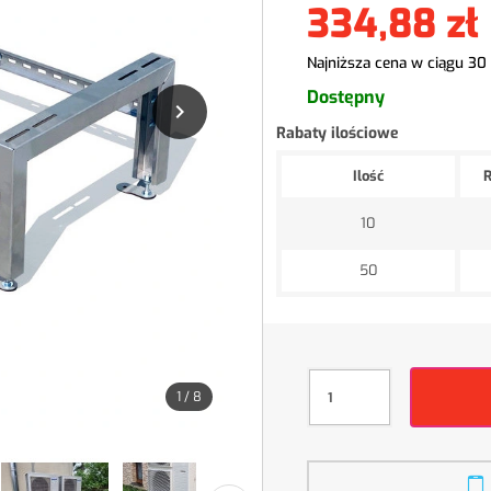
334,88 zł
Najniższa cena w ciągu 30
Dostępny

Rabaty ilościowe
Ilość
R
10
50
1
/
8