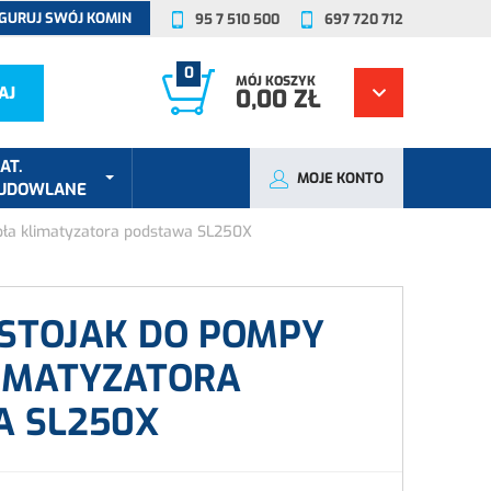
GURUJ SWÓJ KOMIN
95 7 510 500
697 720 712
0
MÓJ KOSZYK
AJ
0,00 ZŁ
AT.
MOJE KONTO
UDOWLANE
pła klimatyzatora podstawa SL250X
STOJAK DO POMPY
LIMATYZATORA
 SL250X