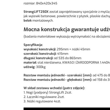
rozmiar: 840x420x345
StrongLIFT250X
został zaprojektowany specjalnie z myślą 
jak wylewki betonowe, powierzchnie z płytek, płaskie dachy
belek
montażowych.
Mocna konstrukcja gwarantuje udź
(badania materiałowe wykazują wytrzymałość na obciążeni
Specyfikacja:
wysokość konstrukcji:
295mm + nóżki 45mm
szerokość konstrukcji:
415mm
długość konstrukcji:
od 535 do 865mm
materiał:
stal nierdzewna, KWASO I ŻAROODPORNA 1.4404 
udźwig:
300kg
Rozstaw montażu jednostki - szerokość (mm):
od 475 do 
Rozstaw montażu jednostki - głębokość (mm):
od 158 do 
W skład zestawu wchodzi (patrz zdjęcie):
1. Nogi (podpory) StrongLift 2szt.
2. Łączniki regulowane 2szt.
3. Nóżki regulowane 4szt.