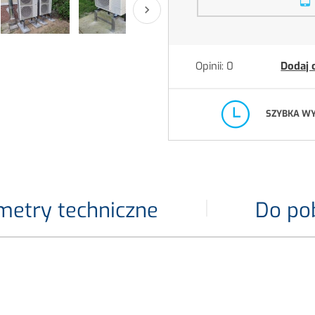

Opinii: 0
Dodaj 
SZYBKA W
metry techniczne
Do po