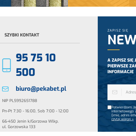
ZAPISZ SIĘ
NEW
SZYBKI KONTAKT
95 75 10
A ZAPISZ SIĘ
PIERWSZE ZA
500
INFORMACJE
biuro@pekabet.pl
NIP PL5992651788
Potwierdzam, że
Pn-Pt 7:30 - 16:00, Sob 7:00 - 12:00
internetowego.
(imię, adres em
czytaj więcej »
66-450 Jenin k/Gorzowa Wlkp.
ul. Gorzowska 133