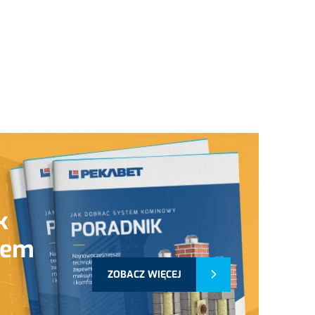
k
tem
ZOBACZ WIĘCEJ