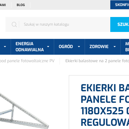
SKONFI
NAMI
BLOG
SZUK
ENERGIA
M
OGRÓD
ZDROWIE
ODNAWIALNA
B
od panele fotowoltaiczne PV
Ekierki balastowe na 2 panele f
EKIERKI 
PANELE F
1180X525 
REGULOW