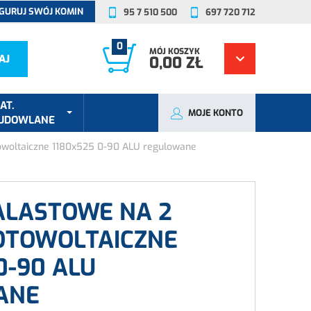
GURUJ SWÓJ KOMIN
95 7 510 500
697 720 712
0
MÓJ KOSZYK
AJ
0,00 ZŁ
AT.
MOJE KONTO
UDOWLANE
otowoltaiczne 1180x525 0-90 ALU regulowane
BALASTOWE NA 2
OTOWOLTAICZNE
0-90 ALU
ANE