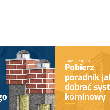
ZOBACZ WIDEO
Pobierz
poradnik ja
dobrać sys
go
kominowy