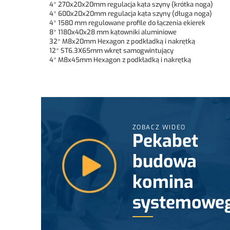
4* 270x20x20mm regulacja kąta szyny (krótka noga)
4* 600x20x20mm regulacja kąta szyny (długa noga)
4* 1580 mm regulowane profile do łączenia ekierek
8* 1180x40x28 mm kątowniki aluminiowe
32* M8x20mm Hexagon z podkładką i nakrętką
12* ST6.3X65mm wkręt samogwintujący
4* M8x45mm Hexagon z podkładką i nakrętką
ZOBACZ WIDEO
Pekabet
budowa
komina
systemowe