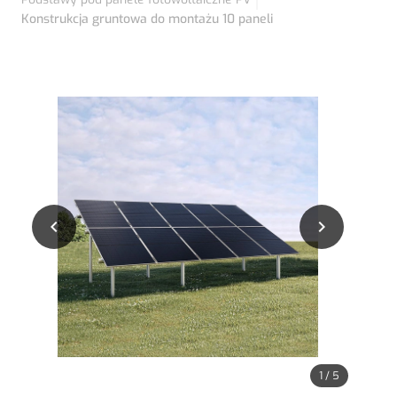
Konstrukcja gruntowa do montażu 10 paneli


1
/
5