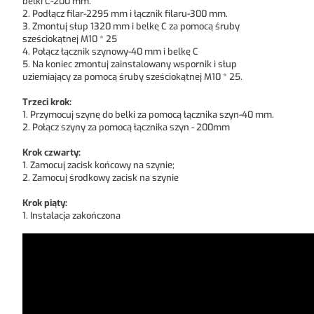
belki C-200 mm.
2. Podłącz filar-2295 mm i łącznik filaru-300 mm.
3. Zmontuj słup 1320 mm i belkę C za pomocą śruby
sześciokątnej M10 * 25
4. Połącz łącznik szynowy-40 mm i belkę C
5. Na koniec zmontuj zainstalowany wspornik i słup
uziemiający za pomocą śruby sześciokątnej M10 * 25.
Trzeci krok:
1. Przymocuj szynę do belki za pomocą łącznika szyn-40 mm.
2. Połącz szyny za pomocą łącznika szyn - 200mm
Krok czwarty:
1. Zamocuj zacisk końcowy na szynie;
2. Zamocuj środkowy zacisk na szynie
K
rok piąty:
1. Instalacja zakończona