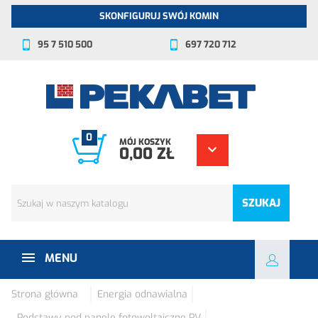
SKONFIGURUJ SWÓJ KOMIN
95 7 510 500
697 720 712
0
MÓJ KOSZYK
0,00 ZŁ
SZUKAJ
MENU
Strona główna
Energia odnawialna
Podstawy pod panele fotowoltaiczne PV