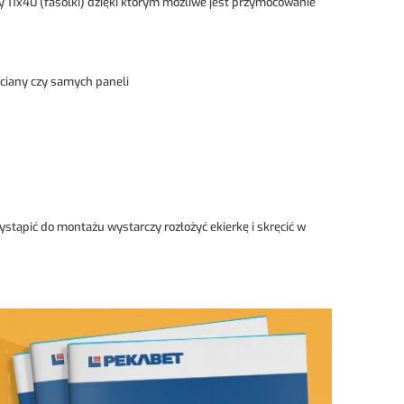
 11x40 (fasolki) dzięki którym możliwe jest przymocowanie
ciany czy samych paneli
tąpić do montażu wystarczy rozłożyć ekierkę i skręcić w