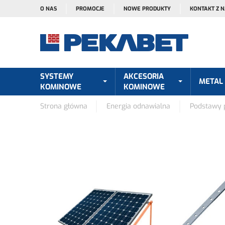
O NAS
PROMOCJE
NOWE PRODUKTY
KONTAKT Z 
SYSTEMY
AKCESORIA
METAL
KOMINOWE
KOMINOWE
Strona główna
Energia odnawialna
Podstawy p