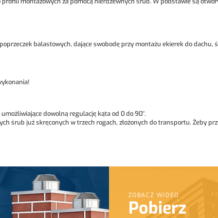
o profili montażowych za pomocą nierdzewnych śrub. W podstawie są otwory
 poprzeczek balastowych, dające swobodę przy montażu ekierek do dachu, ś
wykonania!
możliwiające dowolną regulację kąta od 0 do 90°.
 śrub już skręconych w trzech rogach, złożonych do transportu. Żeby przys
ZOBACZ WIDEO
Pobierz