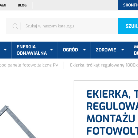
SKONFI
NAMI
BLOG
SZUK
ENERGIA
M
OGRÓD
ZDROWIE
ODNAWIALNA
B
od panele fotowoltaiczne PV
Ekierka, trójkąt regulowany 1800
EKIERKA, 
REGULOWA
MONTAŻU 
FOTOWOLT