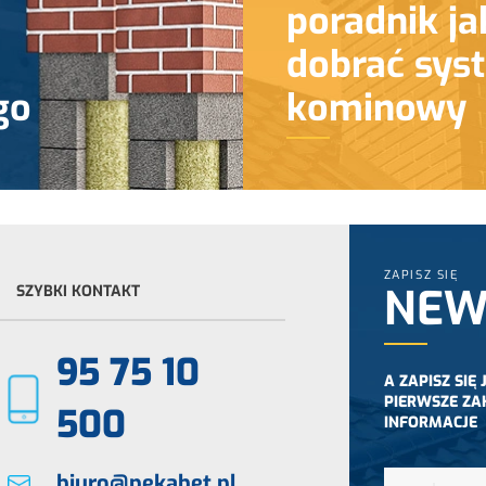
poradnik ja
dobrać sys
go
kominowy
ZAPISZ SIĘ
NEW
SZYBKI KONTAKT
95 75 10
A ZAPISZ SIĘ
PIERWSZE ZA
500
INFORMACJE
biuro@pekabet.pl