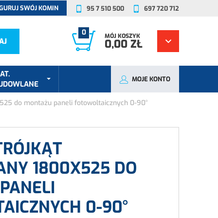
GURUJ SWÓJ KOMIN
95 7 510 500
697 720 712
0
MÓJ KOSZYK
AJ
0,00 ZŁ
AT.
MOJE KONTO
UDOWLANE
x525 do montażu paneli fotowoltaicznych 0-90°
TRÓJKĄT
NY 1800X525 DO
PANELI
AICZNYCH 0-90°