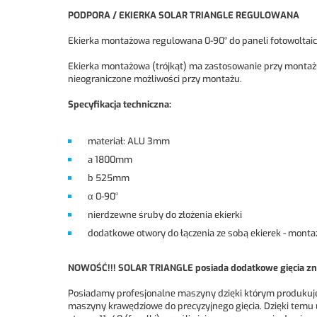
PODPORA / EKIERKA SOLAR TRIANGLE REGULOWANA
Ekierka montażowa regulowana 0-90° do paneli fotowolta
Ekierka montażowa (trójkąt) ma zastosowanie przy montażu
nieograniczone możliwości przy montażu.
Specyfikacja techniczna:
materiał: ALU 3mm
a 1800mm
b 525mm
α 0-90°
nierdzewne śruby do złożenia ekierki
dodatkowe otwory do łączenia ze sobą ekierek - monta
NOWOŚĆ!!! SOLAR TRIANGLE posiada dodatkowe gięcia zna
Posiadamy profesjonalne maszyny dzięki którym produkuje
maszyny krawędziowe do precyzyjnego gięcia. Dzięki temu 