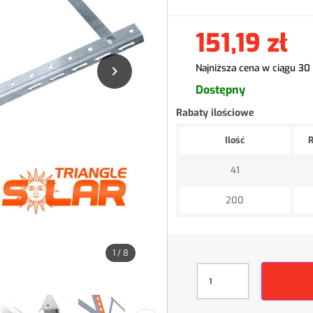
151,19 zł
Najniższa cena w ciągu 30

Dostępny
Rabaty ilościowe
Ilość
R
41
200
1
/
8