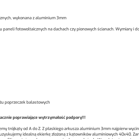
icznych, wykonana z aluminium 3mm
 paneli fotowoltaicznych na dachach czy pionowych ścianach. Wymiary i do
żu poprzeczek balastowych
cznie poprawiające wytrzymałość podpory!!!
my trójkąty od A do Z. Z płaskiego arkusza aluminium 3mm najpierw wycin
uzyskujemy idealną ekierkę złożoną z kątowników aluminiowych 40x40. Zaró