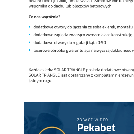
otwory 11x40 (fasolki) umożliwiające zamocowanie do nieg
wspornika do dachu lub bloczków betonowych.
Co nas wyróżnia?
dodatkowe otwory do łączenia ze sobą ekierek, montażu
dodatkowe zagięcia znacząco wzmacniające konstrukcję
dodatkowe otwory do regulacji kąta 0-90°
laserowa obróbka gwarantująca najwyższą dokładność 
Każda ekierka SOLAR TRIANGLE posiada dodatkowe otwory u
SOLAR TRIANGLE jest dostarczany z kompletem nierdzewnych
jednym rogu.
ZOBACZ WIDEO
Pekabet