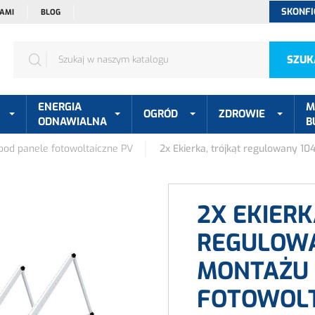
SKONFI
NAMI
BLOG
SZUK
ENERGIA
M
OGRÓD
ZDROWIE
ODNAWIALNA
B
od panele fotowoltaiczne PV
2x Ekierka, trójkąt regulowany 1
2X EKIERK
REGULOWA
MONTAŻU 
FOTOWOLT