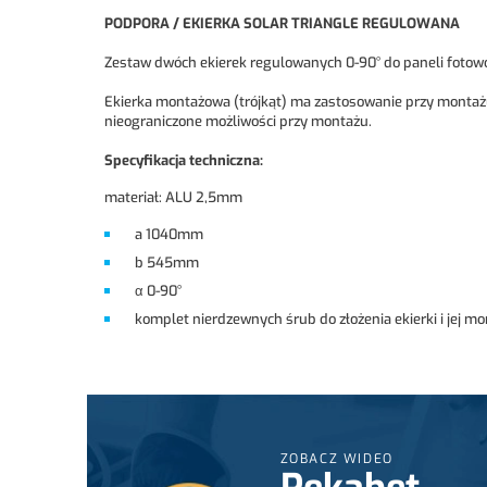
PODPORA / EKIERKA SOLAR TRIANGLE REGULOWANA
Zestaw dwóch ekierek regulowanych 0-90° do paneli foto
Ekierka montażowa (trójkąt) ma zastosowanie przy montażu
nieograniczone możliwości przy montażu.
Specyfikacja techniczna:
materiał: ALU 2,5mm
a 1040mm
b 545mm
α 0-90°
komplet nierdzewnych śrub do złożenia ekierki i jej m
ZOBACZ WIDEO