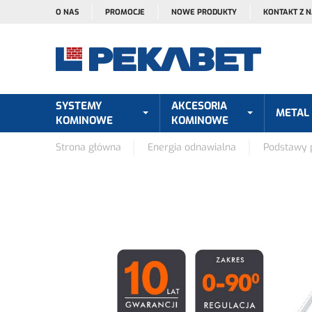
O NAS
PROMOCJE
NOWE PRODUKTY
KONTAKT Z 
SYSTEMY
AKCESORIA
METAL
KOMINOWE
KOMINOWE
Strona główna
Energia odnawialna
Podstawy p