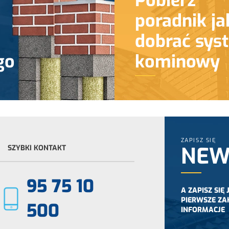
Pobierz
poradnik ja
dobrać sys
go
kominowy
ZAPISZ SIĘ
NEW
SZYBKI KONTAKT
95 75 10
A ZAPISZ SIĘ
PIERWSZE ZA
500
INFORMACJE