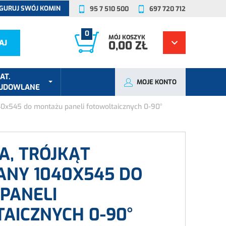
GURUJ SWÓJ KOMIN
95 7 510 500
697 720 712
0
MÓJ KOSZYK
AJ
0,00 ZŁ
AT.
MOJE KONTO
UDOWLANE
040x545 do montażu paneli fotowoltaicznych 0-90°
A, TRÓJKĄT
NY 1040X545 DO
PANELI
AICZNYCH 0-90°