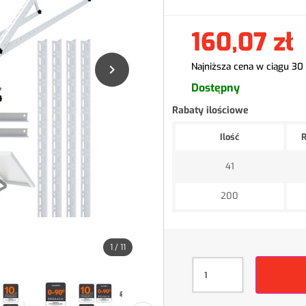
160,07 zł
Najniższa cena w ciągu 30

Dostępny
Rabaty ilościowe
Ilość
R
41
200
1
/
11