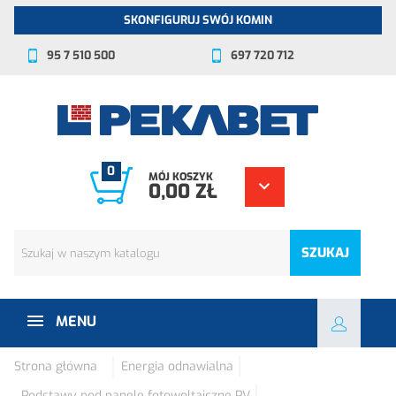
SKONFIGURUJ SWÓJ KOMIN
95 7 510 500
697 720 712
0
MÓJ KOSZYK
0,00 ZŁ
SZUKAJ
MENU
Strona główna
Energia odnawialna
Podstawy pod panele fotowoltaiczne PV