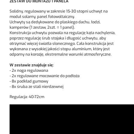
ZESTAW DO MONTAŻU 1 PANELA
Solidny, regulowany w zakresie 15-30 stopni uchwyt na
moduł solarny, panel fotowoltaiczny.
Uchwyty są dedykowane do płaskiego dachu, łodzi,
kamperów (1 zestaw, 2szt. = 1 panel).
Konstrukcja uchwytu pozwala na regulację kąta nachylenia,
poprzez regulację śrub stojaka i długość uchwytu, aby
otrzymać więcej światła słonecznego. Cała konstrukcja jest
wykonana z wysokiej jakości stopu aluminium, który jest
odporny na korozję, ekstremalne warunki atmosferyczne.
W zestawie znajduje się:
- 2x noga regulowana
- 2x regulowane mocowanie do podłoża
- 8x podkład gumowy
- 8x śruba ze stali nierdzewnej
Regulacja: 40-72cm