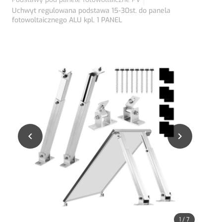
Uchwyt regulowana podstawa 15-30st. do panela
fotowoltaicznego ALU kpl. 1 PANEL


1
/
7