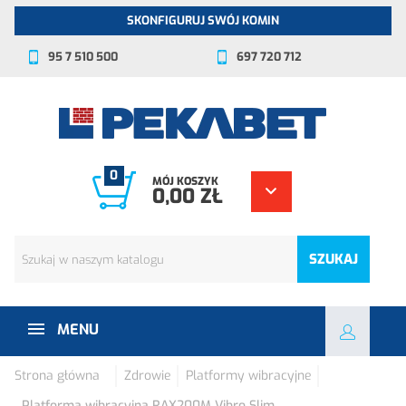
SKONFIGURUJ SWÓJ KOMIN
95 7 510 500
697 720 712
0
MÓJ KOSZYK
0,00 ZŁ
SZUKAJ
MENU
Strona główna
Zdrowie
Platformy wibracyjne
Platforma wibracyjna RAX200M Vibro Slim