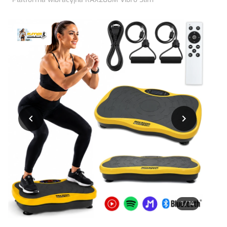


1
/
14