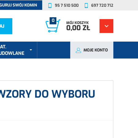
GURUJ SWÓJ KOMIN
95 7 510 500
697 720 712
0
MÓJ KOSZYK
AJ
0,00 ZŁ
AT.
MOJE KONTO
UDOWLANE
 WZORY DO WYBORU