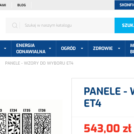
SKONFI
NAMI
BLOG
SZUK
ENERGIA
M
OGRÓD
ZDROWIE
ODNAWIALNA
B
PANELE - WZORY DO WYBORU ET4
PANELE -
ET4
543,00 zł