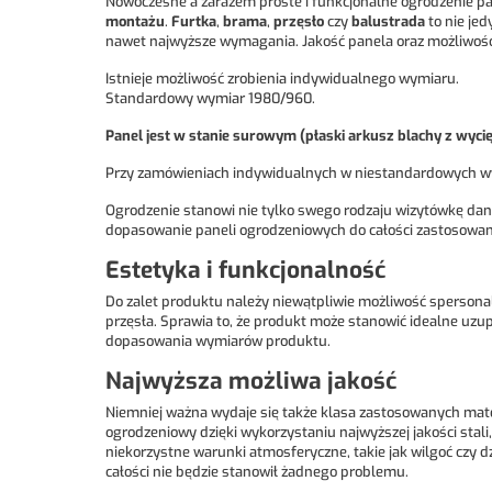
Nowoczesne a zarazem proste i funkcjonalne ogrodzenie pa
montażu
.
Furtka
,
brama
,
przęsło
czy
balustrada
to nie jed
nawet najwyższe wymagania. Jakość panela oraz możliwość 
Istnieje możliwość zrobienia indywidualnego wymiaru.
Standardowy wymiar 1980/960.
Panel jest w stanie surowym (płaski arkusz blachy z wy
Przy zamówieniach indywidualnych w niestandardowych wy
Ogrodzenie stanowi nie tylko swego rodzaju wizytówkę dane
dopasowanie paneli ogrodzeniowych do całości zastosowany
Estetyka i funkcjonalność
Do zalet produktu należy niewątpliwie możliwość spersonaliz
przęsła. Sprawia to, że produkt może stanowić idealne uzup
dopasowania wymiarów produktu.
Najwyższa możliwa jakość
Niemniej ważna wydaje się także klasa zastosowanych mat
ogrodzeniowy dzięki wykorzystaniu najwyższej jakości sta
niekorzystne warunki atmosferyczne, takie jak wilgoć czy 
całości nie będzie stanowił żadnego problemu.