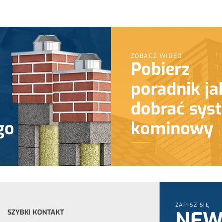
ZOBACZ WIDEO
Pobierz
poradnik ja
dobrać sys
go
kominowy
ZAPISZ SIĘ
NEW
SZYBKI KONTAKT