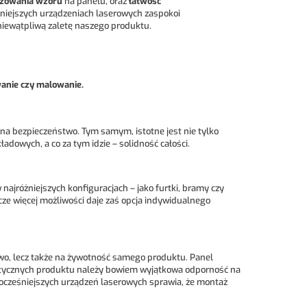
izowania wzoru
na panelu, oraz
łatwość
eśniejszych urządzeniach laserowych zaspokoi
niewątpliwą zaletę naszego produktu.
wanie czy malowanie.
na bezpieczeństwo. Tym samym, istotne jest nie tylko
owych, a co za tym idzie – solidność całości.
najróżniejszych konfiguracjach – jako furtki, bramy czy
zcze więcej możliwości daje zaś opcja indywidualnego
wo, lecz także na żywotność samego produktu. Panel
rystycznych produktu należy bowiem wyjątkowa odporność na
wocześniejszych urządzeń laserowych sprawia, że montaż