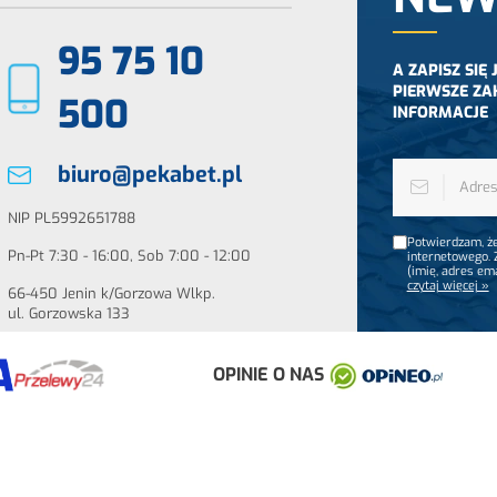
95 75 10
A ZAPISZ SIĘ
PIERWSZE ZA
500
INFORMACJE
biuro@pekabet.pl
NIP PL5992651788
Potwierdzam, że
Pn-Pt 7:30 - 16:00, Sob 7:00 - 12:00
internetowego.
(imię, adres em
czytaj więcej »
66-450 Jenin k/Gorzowa Wlkp.
ul. Gorzowska 133
OPINIE O NAS