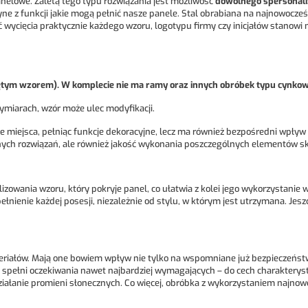
nelowe. Zaletą tego typu rozwiązania jest możliwość
dowolnego spersonal
yne z funkcji jakie mogą pełnić nasze panele. Stal obrabiana na najnowocz
wycięcia praktycznie każdego wzoru, logotypu firmy czy inicjałów stanowi 
ciętym wzorem). W komplecie nie ma ramy oraz innych obróbek typu cynko
miarach, wzór może ulec modyfikacji.
 miejsca, pełniąc funkcje dekoracyjne, lecz ma również bezpośredni wpływ 
ch rozwiązań, ale również jakość wykonania poszczególnych elementów skład
owania wzoru, który pokryje panel, co ułatwia z kolei jego wykorzystanie w 
ełnienie każdej posesji, niezależnie od stylu, w którym jest utrzymana. Jes
eriałów. Mają one bowiem wpływ nie tylko na wspomniane już bezpieczeńst
li, spełni oczekiwania nawet najbardziej wymagających – do cech charakte
działanie promieni słonecznych. Co więcej, obróbka z wykorzystaniem najno