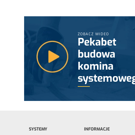
ZOBACZ WIDEO
Pekabet
budowa
komina
systemowe
SYSTEMY
INFORMACJE