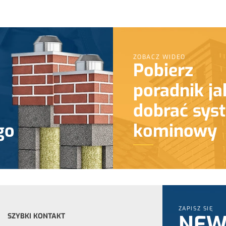
ZOBACZ WIDEO
Pobierz
poradnik ja
dobrać sys
go
kominowy
ZAPISZ SIĘ
NEW
SZYBKI KONTAKT