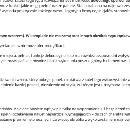
nelowe. Zaletą tego typu rozwiązania jest możliwość
dowolnego spersonal
yne z funkcji jakie mogą pełnić nasze panele. Stal obrabiana na najnowocz
wycięcia praktycznie każdego wzoru, logotypu firmy czy inicjałów stanowi 
ciętym wzorem). W komplecie nie ma ramy oraz innych obróbek typu cynko
miarach, wzór może ulec modyfikacji.
 miejsca, pełniąc funkcje dekoracyjne, lecz ma również bezpośredni wpływ 
ch rozwiązań, ale również jakość wykonania poszczególnych elementów skład
owania wzoru, który pokryje panel, co ułatwia z kolei jego wykorzystanie w 
ełnienie każdej posesji, niezależnie od stylu, w którym jest utrzymana. Jes
eriałów. Mają one bowiem wpływ nie tylko na wspomniane już bezpieczeńst
li, spełni oczekiwania nawet najbardziej wymagających – do cech charakte
działanie promieni słonecznych. Co więcej, obróbka z wykorzystaniem najno