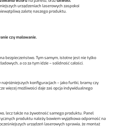
izowania wzoru
na panelu, oraz
łatwość
eśniejszych urządzeniach laserowych zaspokoi
niewątpliwą zaletę naszego produktu.
wanie czy malowanie.
na bezpieczeństwo. Tym samym, istotne jest nie tylko
owych, a co za tym idzie – solidność całości.
najróżniejszych konfiguracjach – jako furtki, bramy czy
zcze więcej możliwości daje zaś opcja indywidualnego
wo, lecz także na żywotność samego produktu. Panel
rystycznych produktu należy bowiem wyjątkowa odporność na
wocześniejszych urządzeń laserowych sprawia, że montaż