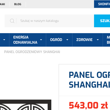
SKONFI
NAMI
BLOG
SZUK
ENERGIA
M
OGRÓD
ZDROWIE
ODNAWIALNA
B
PANEL OGRODZENIOWY SHANGHAI
PANEL OG
SHANGHA
543,00 zł