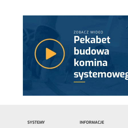
ZOBACZ WIDEO
Pekabet
budowa
komina
systemowe
SYSTEMY
INFORMACJE