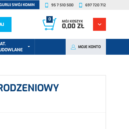
GURUJ SWÓJ KOMIN
95 7 510 500
697 720 712
0
MÓJ KOSZYK
AJ
0,00 ZŁ
AT.
MOJE KONTO
UDOWLANE
RODZENIOWY
I