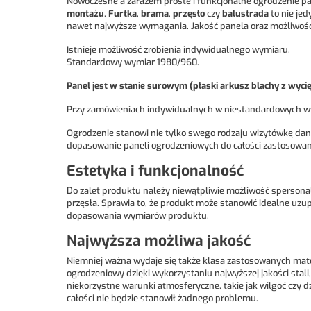
Nowoczesne a zarazem proste i funkcjonalne ogrodzenie pa
montażu
.
Furtka
,
brama
,
przęsło
czy
balustrada
to nie jed
nawet najwyższe wymagania. Jakość panela oraz możliwość 
Istnieje możliwość zrobienia indywidualnego wymiaru.
Standardowy wymiar 1980/960.
Panel jest w stanie surowym (płaski arkusz blachy z wy
Przy zamówieniach indywidualnych w niestandardowych wy
Ogrodzenie stanowi nie tylko swego rodzaju wizytówkę dane
dopasowanie paneli ogrodzeniowych do całości zastosowany
Estetyka i funkcjonalność
Do zalet produktu należy niewątpliwie możliwość spersonaliz
przęsła. Sprawia to, że produkt może stanowić idealne uzup
dopasowania wymiarów produktu.
Najwyższa możliwa jakość
Niemniej ważna wydaje się także klasa zastosowanych mat
ogrodzeniowy dzięki wykorzystaniu najwyższej jakości sta
niekorzystne warunki atmosferyczne, takie jak wilgoć czy 
całości nie będzie stanowił żadnego problemu.