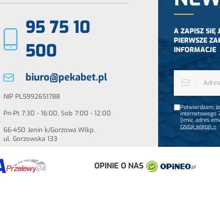
95 75 10
A ZAPISZ SIĘ
PIERWSZE ZA
500
INFORMACJE
biuro@pekabet.pl
NIP PL5992651788
Potwierdzam, że
Pn-Pt 7:30 - 16:00, Sob 7:00 - 12:00
internetowego.
(imię, adres em
czytaj więcej »
66-450 Jenin k/Gorzowa Wlkp.
ul. Gorzowska 133
OPINIE O NAS