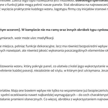
nelowe. Zaletą tego typu rozwiązania jest możliwość
dowolnego spersonal
yne z funkcji jakie mogą pełnić nasze panele. Stal obrabiana na najnowocz
wycięcia praktycznie każdego wzoru, logotypu firmy czy inicjałów stanowi 
ciętym wzorem). W komplecie nie ma ramy oraz innych obróbek typu cynko
miarach, wzór może ulec modyfikacji.
 miejsca, pełniąc funkcje dekoracyjne, lecz ma również bezpośredni wpływ 
ch rozwiązań, ale również jakość wykonania poszczególnych elementów skład
owania wzoru, który pokryje panel, co ułatwia z kolei jego wykorzystanie w 
ełnienie każdej posesji, niezależnie od stylu, w którym jest utrzymana. Jes
eriałów. Mają one bowiem wpływ nie tylko na wspomniane już bezpieczeńst
li, spełni oczekiwania nawet najbardziej wymagających – do cech charakte
działanie promieni słonecznych. Co więcej, obróbka z wykorzystaniem najno