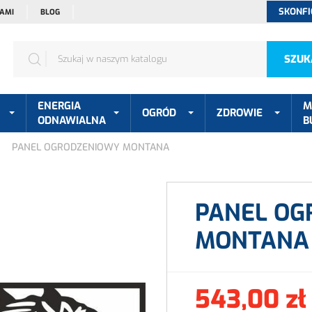
SKONFI
NAMI
BLOG
SZUK
ENERGIA
M
OGRÓD
ZDROWIE
ODNAWIALNA
B
PANEL OGRODZENIOWY MONTANA
PANEL OG
MONTANA
543,00 zł