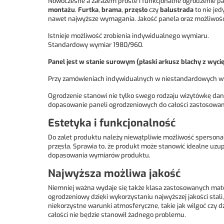
Nowoczesne a zarazem proste i funkcjonalne ogrodzenie pa
montażu
.
Furtka
,
brama
,
przęsło
czy
balustrada
to nie jed
nawet najwyższe wymagania. Jakość panela oraz możliwość 
Istnieje możliwość zrobienia indywidualnego wymiaru.
Standardowy wymiar 1980/960.
Panel jest w stanie surowym (płaski arkusz blachy z wy
Przy zamówieniach indywidualnych w niestandardowych wy
Ogrodzenie stanowi nie tylko swego rodzaju wizytówkę dane
dopasowanie paneli ogrodzeniowych do całości zastosowany
Estetyka i funkcjonalność
Do zalet produktu należy niewątpliwie możliwość spersonaliz
przęsła. Sprawia to, że produkt może stanowić idealne uzup
dopasowania wymiarów produktu.
Najwyższa możliwa jakość
Niemniej ważna wydaje się także klasa zastosowanych mat
ogrodzeniowy dzięki wykorzystaniu najwyższej jakości sta
niekorzystne warunki atmosferyczne, takie jak wilgoć czy 
całości nie będzie stanowił żadnego problemu.