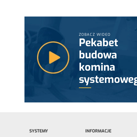
ZOBACZ WIDEO
Pekabet
budowa
komina
systemowe
SYSTEMY
INFORMACJE