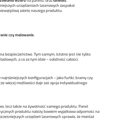
izowania wzoru
na panelu, oraz
łatwość
eśniejszych urządzeniach laserowych zaspokoi
niewątpliwą zaletę naszego produktu.
wanie czy malowanie.
na bezpieczeństwo. Tym samym, istotne jest nie tylko
owych, a co za tym idzie – solidność całości.
najróżniejszych konfiguracjach – jako furtki, bramy czy
zcze więcej możliwości daje zaś opcja indywidualnego
wo, lecz także na żywotność samego produktu. Panel
rystycznych produktu należy bowiem wyjątkowa odporność na
wocześniejszych urządzeń laserowych sprawia, że montaż