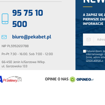
95 75 10
A ZAPISZ SIĘ
PIERWSZE ZA
500
INFORMACJE
biuro@pekabet.pl
NIP PL5992651788
Potwierdzam, że
Pn-Pt 7:30 - 16:00, Sob 7:00 - 12:00
internetowego.
(imię, adres em
czytaj więcej »
66-450 Jenin k/Gorzowa Wlkp.
ul. Gorzowska 133
OPINIE O NAS