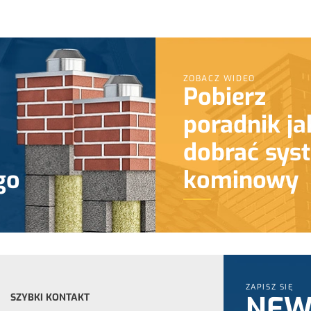
ZOBACZ WIDEO
Pobierz
poradnik ja
dobrać sys
go
kominowy
ZAPISZ SIĘ
NEW
SZYBKI KONTAKT