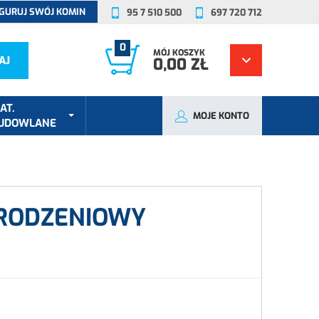
GURUJ SWÓJ KOMIN
95 7 510 500
697 720 712
0
MÓJ KOSZYK
AJ
0,00 ZŁ
AT.
MOJE KONTO
UDOWLANE
RODZENIOWY