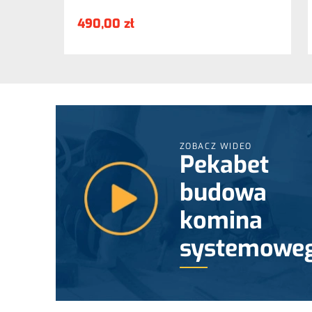
490,00 zł
ZOBACZ WIDEO
Pekabet
budowa
komina
systemowe