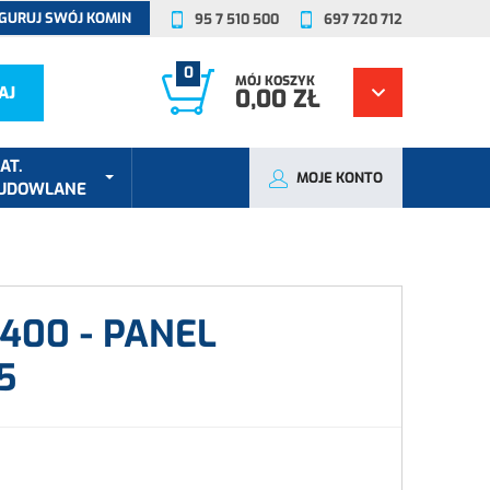
GURUJ SWÓJ KOMIN
95 7 510 500
697 720 712
0
MÓJ KOSZYK
AJ
0,00 ZŁ
AT.
MOJE KONTO
UDOWLANE
400 - PANEL
5