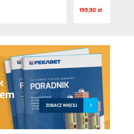
199,90 zł
k
tem
ZOBACZ WIĘCEJ