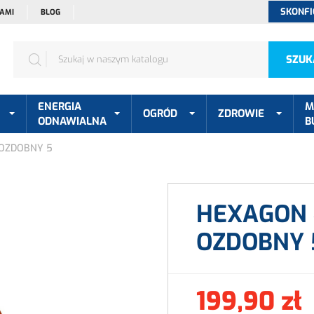
SKONFI
NAMI
BLOG
SZUK
ENERGIA
M
OGRÓD
ZDROWIE
ODNAWIALNA
B
 OZDOBNY 5
HEXAGON 
OZDOBNY 
199,90 zł