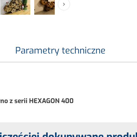

Parametry techniczne
wno z serii HEXAGON 400
jczęściej dokupywane produ