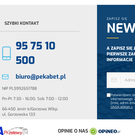
ZAPISZ SIĘ
NEW
SZYBKI KONTAKT
95 75 10
A ZAPISZ SIĘ
PIERWSZE ZA
500
INFORMACJE
biuro@pekabet.pl
NIP PL5992651788
Potwierdzam, że
Pn-Pt 7:30 - 16:00, Sob 7:00 - 12:00
internetowego.
(imię, adres em
czytaj więcej »
66-450 Jenin k/Gorzowa Wlkp.
ul. Gorzowska 133
OPINIE O NAS