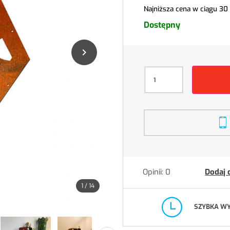
Najniższa cena w ciągu 30
Dostępny

Opinii: 0
Dodaj 
1
/
14
SZYBKA W