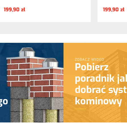
199,90 zł
199,90 zł
ZOBACZ WIDEO
Pobierz
poradnik ja
dobrać sys
go
kominowy