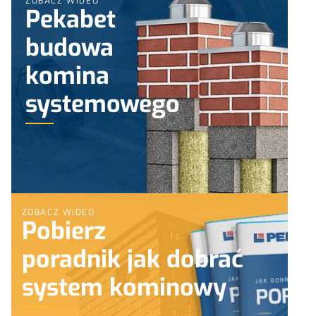
ZOBACZ WIDEO
Pekabet
budowa
komina
systemowego
ZOBACZ WIDEO
Pobierz
poradnik jak dobrać
system kominowy