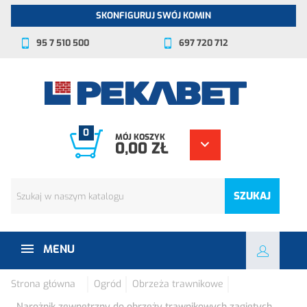
SKONFIGURUJ SWÓJ KOMIN
95 7 510 500
697 720 712
0
MÓJ KOSZYK
0,00 ZŁ
SZUKAJ
MENU
Strona główna
Ogród
Obrzeża trawnikowe
Narożnik zewnętrzny do obrzeży trawnikowych zagiętych