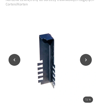
Corten/Korten


1
/
4