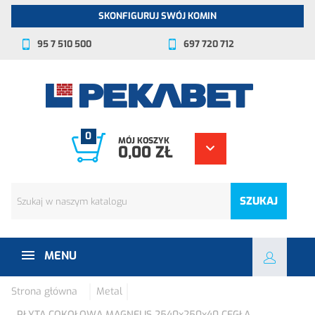
SKONFIGURUJ SWÓJ KOMIN
95 7 510 500
697 720 712
0
MÓJ KOSZYK
0,00 ZŁ
SZUKAJ
MENU
Strona główna
Metal
PŁYTA COKOŁOWA MAGNELIS 2540x250x40 CEGŁA