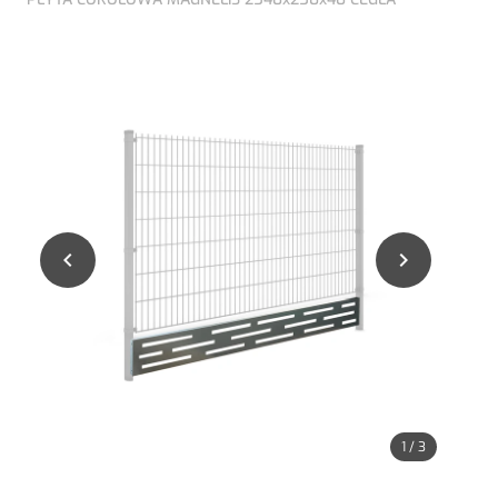


1
/
3