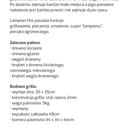
Po złożeniu zajmuje bardzo mało miejsca a jego ponowne
rozłożenie jest bardzo proste i nie zajmuje dużo czasu.
Lampion Fire posiada funkcje:
grillowania, pieczenia, smażenia, super “lampionu”,
piecyka ogrzewczego.
Zalecane paliwo:
• drewno liściaste
• drewno iglaste
• węgiel drzewny
• brykiet z drewna liściastego,
sosnowego, mieszanego
• brykiet węgla drzewnego
Budowa grilla:
• wymiar dna: 35 x 35cm
• konstrukcja grilla: stal czarna 2mm
• waga paleniska: 5kg
• wymiary:
• wysokość całkowita 49cm
• komora paleniska 34 x 34 x 44cm