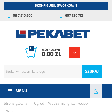
SKONFIGURUJ SWÓJ KOMIN
95 7 510 500
697 720 712
0
MÓJ KOSZYK
0,00 ZŁ
SZUKAJ
MENU
Strona główna
Ogród
Wędzarnie, grille, kociołki
Grille