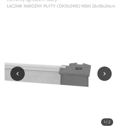
ŁĄCZNIK NAROŻNY PŁYTY COKOŁOWEJ NISKI 26x18x24cm


1
/
2