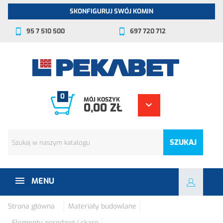
SKONFIGURUJ SWÓJ KOMIN
95 7 510 500
697 720 712
0
MÓJ KOSZYK
0,00 ZŁ
SZUKAJ
MENU
Strona główna
Materiały budowlane
Elementy ogrodzeń i skarp