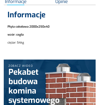
Informacje
Opinie
Informacje
Płyta cokołowa 2000x250x40
wzór: cegła
ciężar: 54kg
ZOBACZ WIDEO
Pekabet
budowa
komina
systemowego