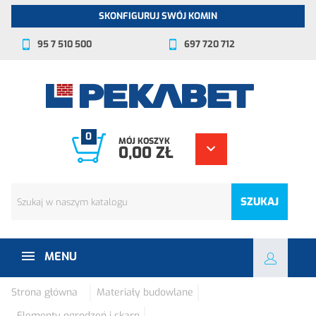
SKONFIGURUJ SWÓJ KOMIN
95 7 510 500
697 720 712
0
MÓJ KOSZYK
0,00 ZŁ
SZUKAJ
MENU
Strona główna
Materiały budowlane
Elementy ogrodzeń i skarp