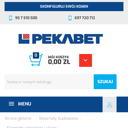
SKONFIGURUJ SWÓJ KOMIN
95 7 510 500
697 720 712
0
MÓJ KOSZYK
0,00 ZŁ
SZUKAJ
MENU
Strona główna
Materiały budowlane
Elementy ogrodzeń i skarp