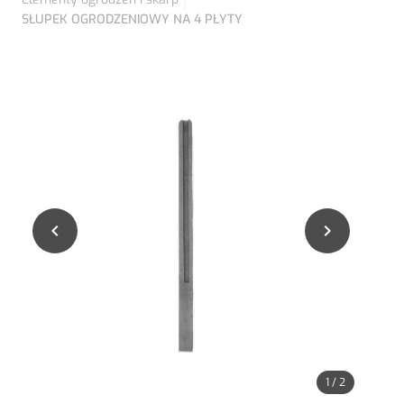
SŁUPEK OGRODZENIOWY NA 4 PŁYTY


1
/
2