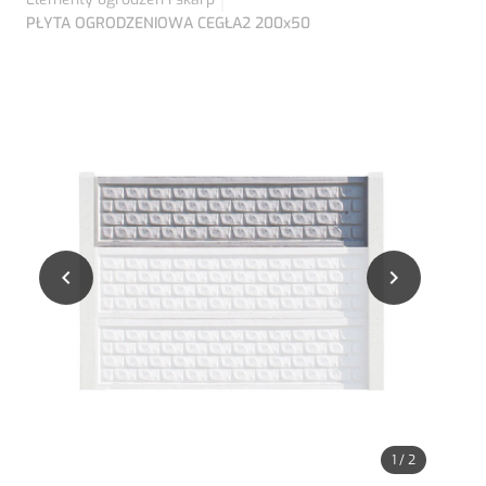
PŁYTA OGRODZENIOWA CEGŁA2 200x50


1
/
2