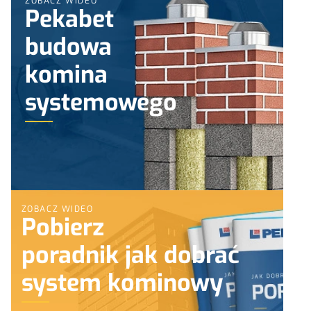
ZOBACZ WIDEO
Pekabet
budowa
komina
systemowego
ZOBACZ WIDEO
Pobierz
poradnik jak dobrać
system kominowy