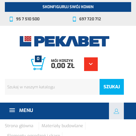
SKONFIGURUJ SWÓJ KOMIN
95 7 510 500
697 720 712
0
MÓJ KOSZYK
0,00 ZŁ
SZUKAJ
MENU
Strona główna
Materiały budowlane
Elementy ogrodzeń i skarp