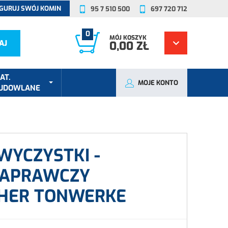
GURUJ SWÓJ KOMIN
95 7 510 500
697 720 712
0
MÓJ KOSZYK
AJ
0,00 ZŁ
AT.
MOJE KONTO
UDOWLANE
WYCZYSTKI -
NAPRAWCZY
HER TONWERKE