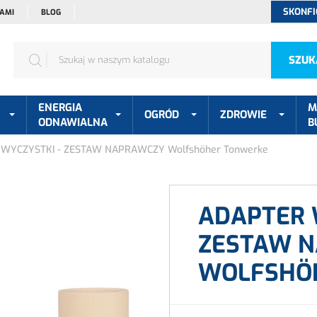
SKONFI
NAMI
BLOG
SZUK
ENERGIA
M
OGRÓD
ZDROWIE
ODNAWIALNA
B
WYCZYSTKI - ZESTAW NAPRAWCZY Wolfshöher Tonwerke
ADAPTER 
ZESTAW 
WOLFSHÖ