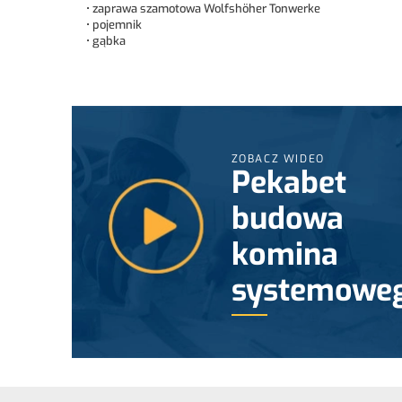
• zaprawa szamotowa Wolfshöher Tonwerke
• pojemnik
• gąbka
ZOBACZ WIDEO
Pekabet
budowa
komina
systemowe