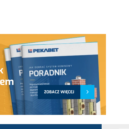
k
tem
ZOBACZ WIĘCEJ