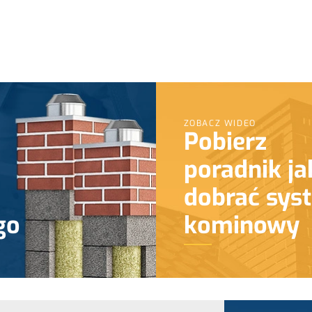
ZOBACZ WIDEO
Pobierz
poradnik ja
dobrać sys
go
kominowy