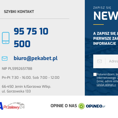
ZAPISZ SIĘ
NEW
SZYBKI KONTAKT
95 75 10
A ZAPISZ SIĘ
PIERWSZE ZA
500
INFORMACJE
biuro@pekabet.pl
NIP PL5992651788
Potwierdzam, że
Pn-Pt 7:30 - 16:00, Sob 7:00 - 12:00
internetowego.
(imię, adres em
czytaj więcej »
66-450 Jenin k/Gorzowa Wlkp.
ul. Gorzowska 133
OPINIE O NAS