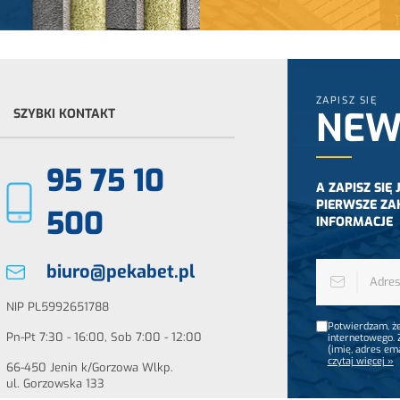
ZAPISZ SIĘ
NEW
SZYBKI KONTAKT
95 75 10
A ZAPISZ SIĘ
PIERWSZE ZA
500
INFORMACJE
biuro@pekabet.pl
NIP PL5992651788
Potwierdzam, że
Pn-Pt 7:30 - 16:00, Sob 7:00 - 12:00
internetowego.
(imię, adres em
czytaj więcej »
66-450 Jenin k/Gorzowa Wlkp.
ul. Gorzowska 133