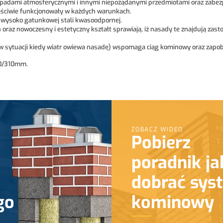
dpadami atmosferycznymi i innymi niepożądanymi przedmiotami oraz zabezp
aściwie funkcjonowały w każdych warunkach.
ysoko gatunkowej stali kwasoodpornej.
 oraz nowoczesny i estetyczny kształt sprawiają, iż nasady te znajdują za
w sytuacji kiedy wiatr owiewa nasadę) wspomaga ciąg kominowy oraz zapo
10/310mm.
ZOBACZ WIDEO
Pobierz
poradnik ja
dobrać sys
go
kominowy