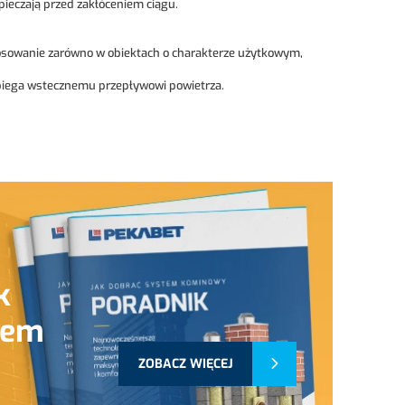
ieczają przed zakłóceniem ciągu.
stosowanie zarówno w obiektach o charakterze użytkowym,
biega wstecznemu przepływowi powietrza.
k
tem
ZOBACZ WIĘCEJ