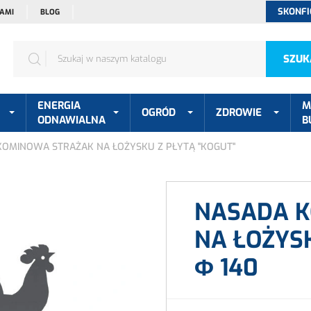
SKONFI
NAMI
BLOG
SZUK
ENERGIA
M
OGRÓD
ZDROWIE
ODNAWIALNA
B
KOMINOWA STRAŻAK NA ŁOŻYSKU Z PŁYTĄ "KOGUT"
NASADA 
NA ŁOŻYS
Φ
140