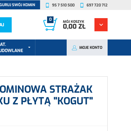
GURUJ SWÓJ KOMIN
95 7 510 500
697 720 712
0
MÓJ KOSZYK
AJ
0,00 ZŁ
AT.
MOJE KONTO
UDOWLANE
KOMINOWA STRAŻAK
KU Z PŁYTĄ "KOGUT"