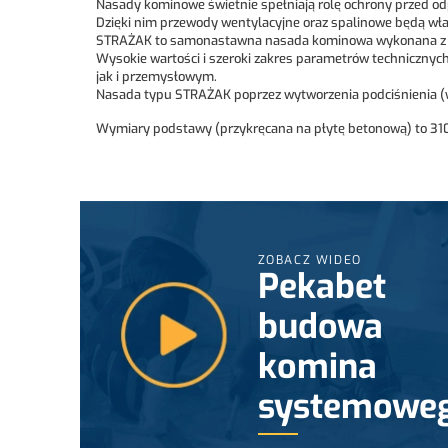
Nasady kominowe świetnie spełniają rolę ochrony przed o
Dzięki nim przewody wentylacyjne oraz spalinowe będą wł
STRAŻAK to samonastawna nasada kominowa wykonana z w
Wysokie wartości i szeroki zakres parametrów technicznych
jak i przemysłowym.
Nasada typu STRAŻAK poprzez wytworzenia podciśnienia (
Wymiary podstawy (przykręcana na płytę betonową) to 3
ZOBACZ WIDEO
Pekabet
budowa
komina
systemowe