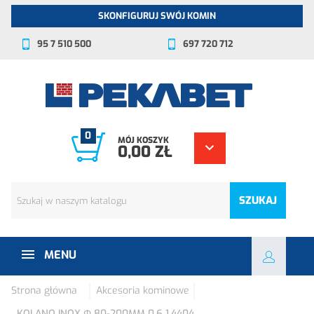
SKONFIGURUJ SWÓJ KOMIN
95 7 510 500
697 720 712
0
MÓJ KOSZYK
0,00 ZŁ
SZUKAJ
MENU
Strona główna
Akcesoria kominowe
KOLANO INOX Φ 80-200MM 0,6 1.4404