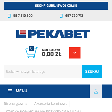
SKONFIGURUJ SWÓJ KOMIN
95 7 510 500
697 720 712
0
MÓJ KOSZYK
0,00 ZŁ
SZUKAJ
MENU
Strona główna
Akcesoria kominowe
CZAPKA KOMINOWA NA PRZYKRYCIE KANAŁU