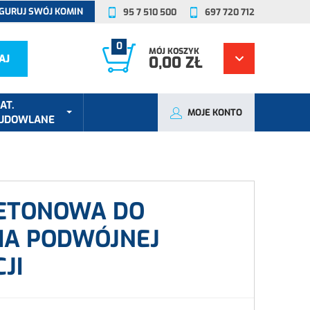
GURUJ SWÓJ KOMIN
95 7 510 500
697 720 712
0
MÓJ KOSZYK
AJ
0,00 ZŁ
AT.
MOJE KONTO
UDOWLANE
ETONOWA DO
IA PODWÓJNEJ
JI