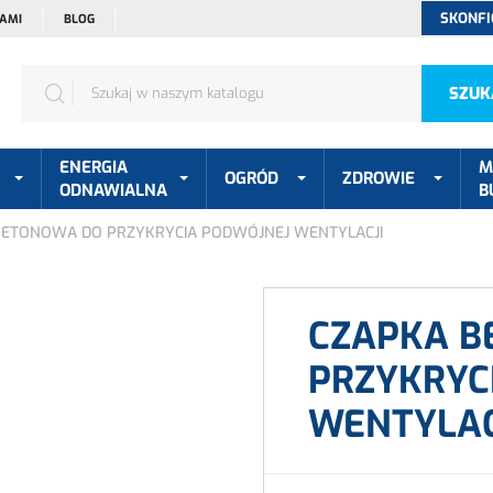
SKONFI
NAMI
BLOG
SZUK
ENERGIA
M
OGRÓD
ZDROWIE
ODNAWIALNA
B
BETONOWA DO PRZYKRYCIA PODWÓJNEJ WENTYLACJI
CZAPKA B
PRZYKRYC
WENTYLAC