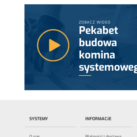
ZOBACZ WIDEO
Pekabet
budowa
komina
systemowe
SYSTEMY
INFORMACJE
O nas
Płatności i dostawa