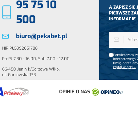
95 75 10
A ZAPISZ SIĘ
PIERWSZE ZA
500
INFORMACJE
biuro@pekabet.pl
NIP PL5992651788
Potwierdzam, że
Pn-Pt 7:30 - 16:00, Sob 7:00 - 12:00
internetowego.
(imię, adres em
czytaj więcej »
66-450 Jenin k/Gorzowa Wlkp.
ul. Gorzowska 133
OPINIE O NAS