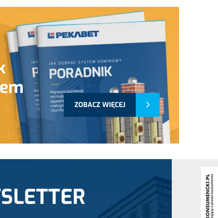
k
tem
ZOBACZ WIĘCEJ
SLETTER