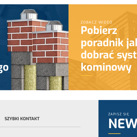
ZOBACZ WIDEO
Pobierz
poradnik ja
dobrać sys
go
kominowy
ZAPISZ SIĘ
NEW
SZYBKI KONTAKT