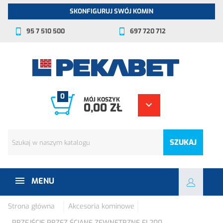
SKONFIGURUJ SWÓJ KOMIN
95 7 510 500
697 720 712
0
MÓJ KOSZYK
0,00 ZŁ
SZUKAJ
MENU
Strona główna
Akcesoria kominowe
PRZEJŚCIE PRZEZ ŚCIANĘ ZEWNĘTRZNE FI 200